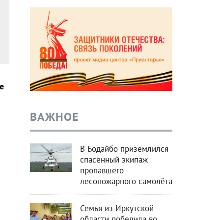
е
ВАЖНОЕ
В Бодайбо приземлился
спасенный экипаж
пропавшего
лесопожарного самолёта
Семья из Иркутской
области победила во