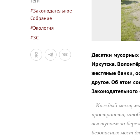
Теги
#Законодательное
Собрание
#Экология
#ЗС
Десятки мусорных 
Иркутска. Волонтё
жестяные банки, о
другое. Об этом со
Законодательного 
– Каждый месяц мы
пространств, чтоб
выступаем за бере
безопасных мест д