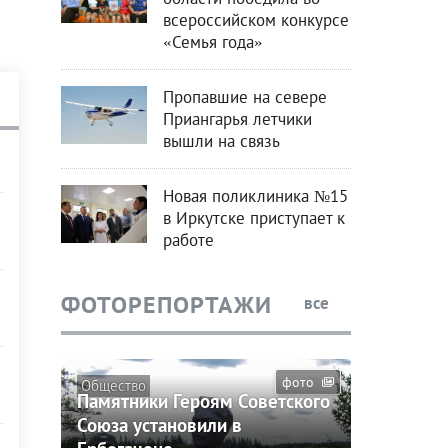
всероссийском конкурсе
«Семья года»
Пропавшие на севере
Приангарья летчики
вышли на связь
Новая поликлиника №15
в Иркутске приступает к
работе
в
ФОТОРЕПОРТАЖИ
все
фото
Общество
Памятники Героям Советского
Союза установили в