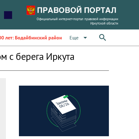
Официальный интернет-портал правовой информации
Иркутской области
arrow_drop_down
Еще
00 лет: Бодайбинский район
м с берега Иркута