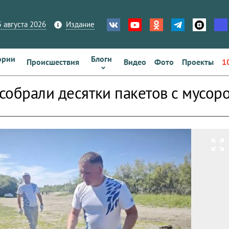
 августа 2026
Издание
ории
Блоги
Происшествия
Видео
Фото
Проекты
1
собрали десятки пакетов с мусоро
zoom_out_map