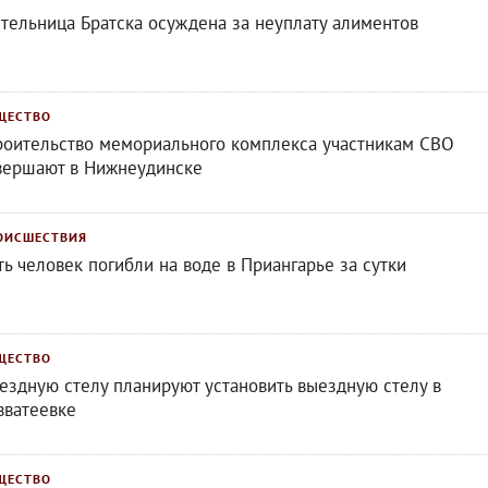
тельница Братска осуждена за неуплату алиментов
ЩЕСТВО
роительство мемориального комплекса участникам СВО
вершают в Нижнеудинске
ОИСШЕСТВИЯ
ть человек погибли на воде в Приангарье за сутки
ЩЕСТВО
ездную стелу планируют установить выездную стелу в
вватеевке
ЩЕСТВО