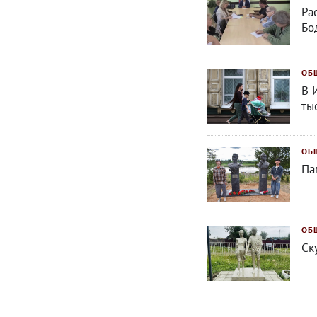
Ра
Бо
ОБ
В 
ты
ОБ
Па
ОБ
Ск