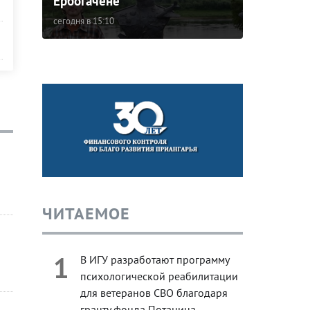
Ербогачене
сегодня в 15:10
ЧИТАЕМОЕ
1
В ИГУ разработают программу
психологической реабилитации
для ветеранов СВО благодаря
гранту фонда Потанина