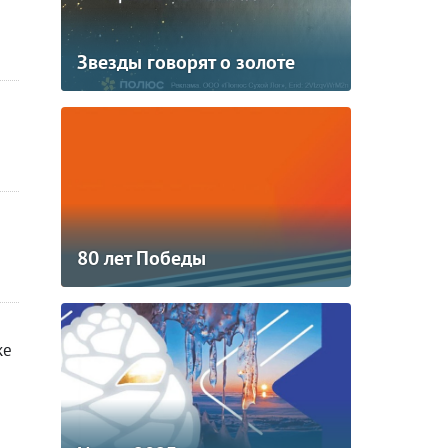
Звезды говорят о золоте
80 лет Победы
ке