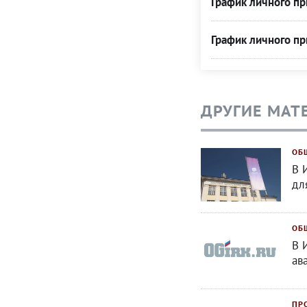
График личного п
График личного п
ДРУГИЕ МАТ
ОБ
В 
дл
ОБ
В 
ав
ПР