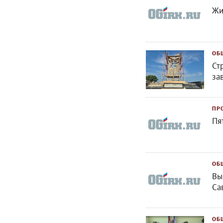
Жи
ОБ
Ст
за
ПР
Пя
ОБ
Вы
Са
ОБ