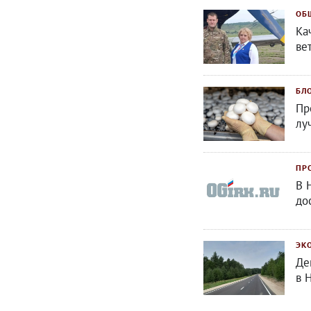
ОБ
Ка
ве
БЛ
Пр
лу
ПР
В 
до
ЭК
Де
в 