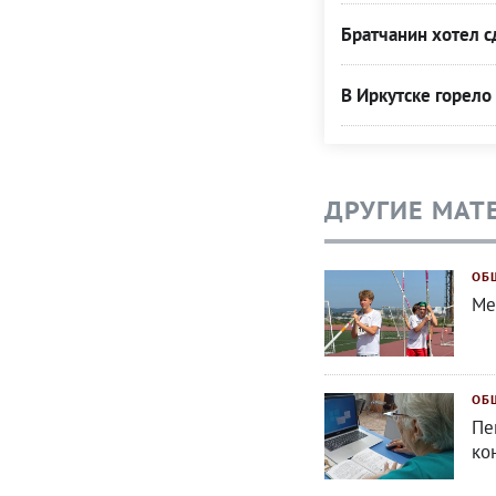
Братчанин хотел с
В Иркутске горел
ДРУГИЕ МАТ
ОБ
Ме
ОБ
Пе
ко