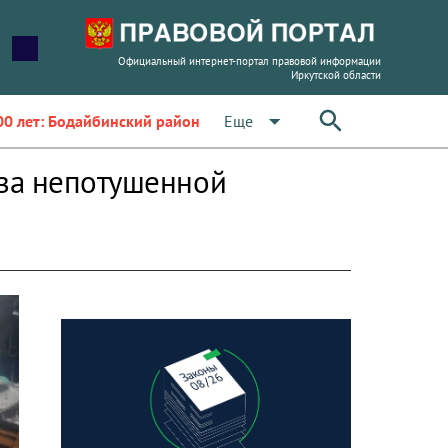
Официальный интернет-портал правовой информации
Иркутской области
arrow_drop_down
Еще
00 лет: Бодайбинский район
за непотушенной