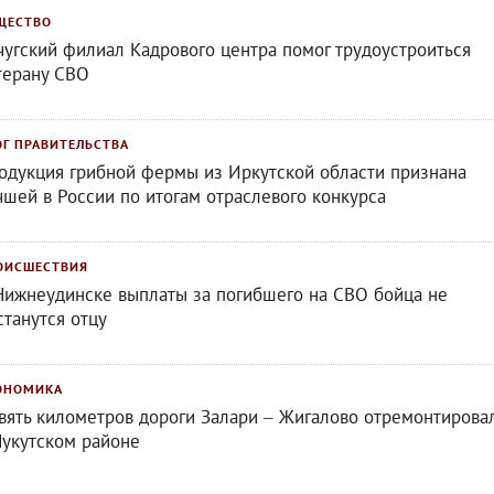
ЩЕСТВО
чугский филиал Кадрового центра помог трудоустроиться
терану СВО
ОГ ПРАВИТЕЛЬСТВА
одукция грибной фермы из Иркутской области признана
чшей в России по итогам отраслевого конкурса
ОИСШЕСТВИЯ
Нижнеудинске выплаты за погибшего на СВО бойца не
станутся отцу
ОНОМИКА
вять километров дороги Залари – Жигалово отремонтирова
Нукутском районе