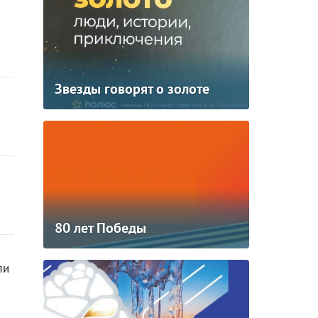
Звезды говорят о золоте
80 лет Победы
ли