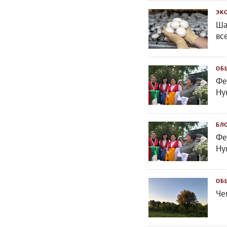
ЭК
Ша
вс
ОБ
Фе
Ну
БЛ
Фе
Ну
ОБ
Че