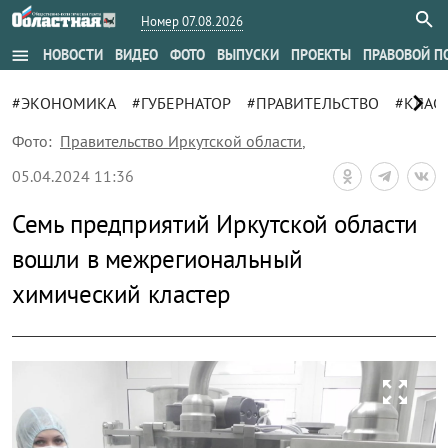
Номер 07.08.2026
menu
НОВОСТИ
ВИДЕО
ФОТО
ВЫПУСКИ
ПРОЕКТЫ
ПРАВОВОЙ П
chevron_right
#ЭКОНОМИКА
#ГУБЕРНАТОР
#ПРАВИТЕЛЬСТВО
#КЛАС
Фото:
Правительство Иркутской области
,
05.04.2024 11:36
Семь предприятий Иркутской области
вошли в межрегиональный
химический кластер
zoom_out_map