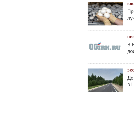
БЛ
Пр
лу
ПР
В 
до
ЭК
Де
в 