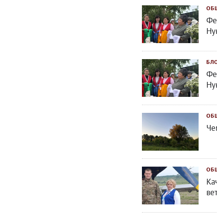
ОБ
Фе
Ну
БЛ
Фе
Ну
ОБ
Че
ОБ
Ка
ве