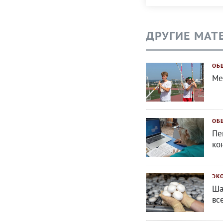
ДРУГИЕ МАТ
ОБ
Ме
ОБ
Пе
ко
ЭК
Ша
вс