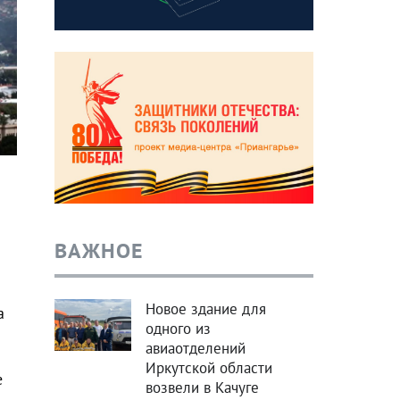
ВАЖНОЕ
Новое здание для
а
одного из
авиаотделений
Иркутской области
е
возвели в Качуге