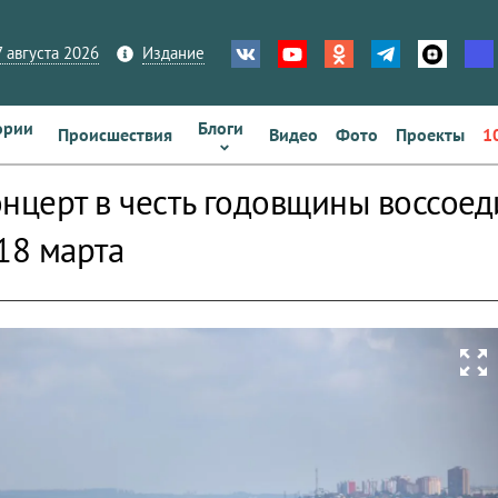
 августа 2026
Издание
ории
Блоги
Происшествия
Видео
Фото
Проекты
1
онцерт в честь годовщины воссое
18 марта
zoom_out_map