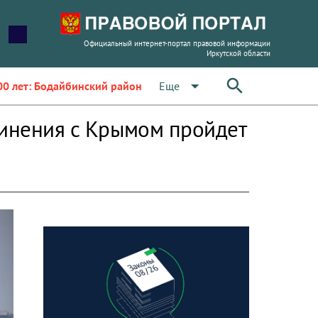
Официальный интернет-портал правовой информации
Иркутской области
arrow_drop_down
Еще
00 лет: Бодайбинский район
динения с Крымом пройдет