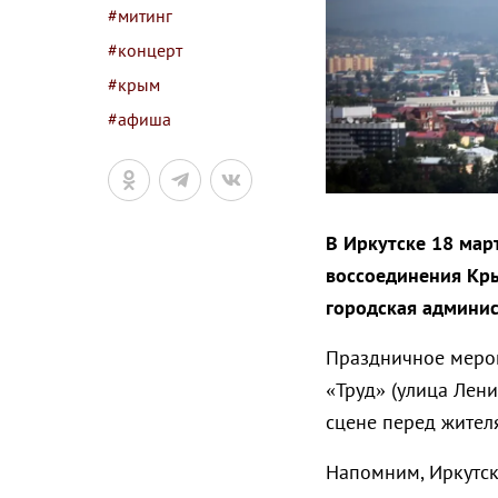
#митинг
#концерт
#крым
#афиша
В Иркутске 18 мар
воссоединения Кры
городская админис
Праздничное мероп
«Труд» (улица Лени
сцене перед жител
Напомним, Иркутск