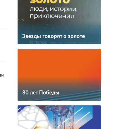
Звезды говорят о золоте
ли
80 лет Победы