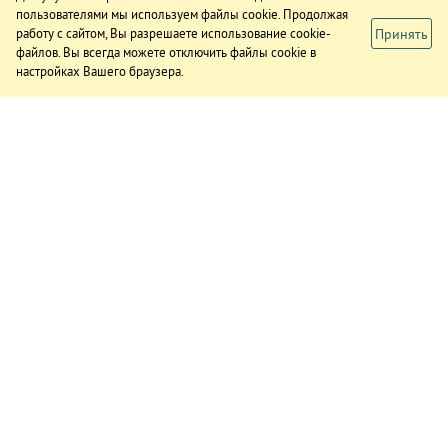
пользователями мы используем файлы cookie. Продолжая
Принять
работу с сайтом, Вы разрешаете использование cookie-
файлов. Вы всегда можете отключить файлы cookie в
настройках Вашего браузера.
ИЗДАНИЕ
О газете
Подписка
Реклама в газете