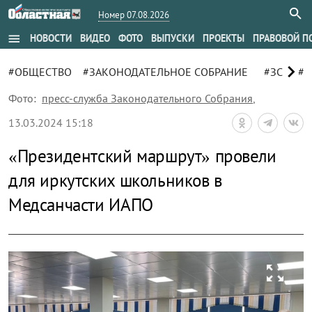
Номер 07.08.2026
menu
НОВОСТИ
ВИДЕО
ФОТО
ВЫПУСКИ
ПРОЕКТЫ
ПРАВОВОЙ П
chevron_right
#ОБЩЕСТВО
#ЗАКОНОДАТЕЛЬНОЕ СОБРАНИЕ
#ЗС
#Е
Фото:
пресс-служба Законодательного Собрания
,
13.03.2024 15:18
«Президентский маршрут» провели
для иркутских школьников в
Медсанчасти ИАПО
zoom_out_map