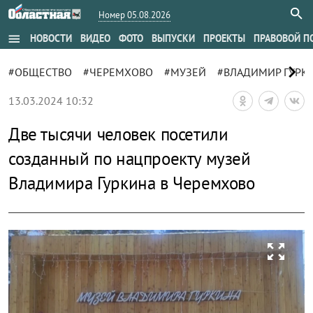
Номер 05.08.2026
menu
НОВОСТИ
ВИДЕО
ФОТО
ВЫПУСКИ
ПРОЕКТЫ
ПРАВОВОЙ П
chevron_right
#ОБЩЕСТВО
#ЧЕРЕМХОВО
#МУЗЕЙ
#ВЛАДИМИР ГУРК
13.03.2024 10:32
Две тысячи человек посетили
созданный по нацпроекту музей
Владимира Гуркина в Черемхово
zoom_out_map