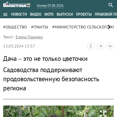
Номер 07.08.2026
menu
НОВОСТИ
ВИДЕО
ФОТО
ВЫПУСКИ
ПРОЕКТЫ
ПРАВОВОЙ П
chevron_right
#ОБЩЕСТВО
#ГРАНТЫ
#МИНИСТЕРСТВО СЕЛЬСКОГО ХО
Текст:
Елена Пшонко
13.03.2024 13:57
Дача – это не только цветочки
Садоводства поддерживают
продовольственную безопасность
региона
zoom_out_map