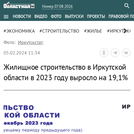
Номер 07.08.2026
menu
НОВОСТИ
ВИДЕО
ФОТО
ВЫПУСКИ
ПРОЕКТЫ
ПРАВОВОЙ П
chevron_right
#ЭКОНОМИКА
#СТРОИТЕЛЬСТВО
#ЖИЛЬЕ
#ИРКУТСКС
Фото:
Иркутскстат
,
05.02.2024 11:34
Жилищное строительство в Иркутской
области в 2023 году выросло на 19,1%
zoom_out_map