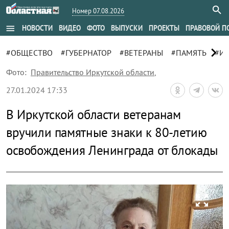
Номер 07.08.2026
menu
НОВОСТИ
ВИДЕО
ФОТО
ВЫПУСКИ
ПРОЕКТЫ
ПРАВОВОЙ П
chevron_right
#ОБЩЕСТВО
#ГУБЕРНАТОР
#ВЕТЕРАНЫ
#ПАМЯТЬ
#И
Фото:
Правительство Иркутской области
,
27.01.2024 17:33
В Иркутской области ветеранам
вручили памятные знаки к 80-летию
освобождения Ленинграда от блокады
zoom_out_map