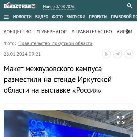
Номер 07.08.2026
menu
НОВОСТИ
ВИДЕО
ФОТО
ВЫПУСКИ
ПРОЕКТЫ
ПРАВОВОЙ П
chevron_right
#ОБЩЕСТВО
#ГУБЕРНАТОР
#ПРАВИТЕЛЬСТВО
#ИРНИТ
Фото:
Правительство Иркутской области
,
26.01.2024 09:21
Макет межвузовского кампуса
разместили на стенде Иркутской
области на выставке «Россия»
zoom_out_map