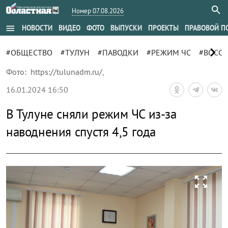
Номер 07.08.2026
menu
НОВОСТИ
ВИДЕО
ФОТО
ВЫПУСКИ
ПРОЕКТЫ
ПРАВОВОЙ П
chevron_right
#ОБЩЕСТВО
#ТУЛУН
#ПАВОДКИ
#РЕЖИМ ЧС
#ВОСС
Фото:
https://tulunadm.ru/
,
16.01.2024 16:50
В Тулуне сняли режим ЧС из-за
наводнения спустя 4,5 года
zoom_out_map