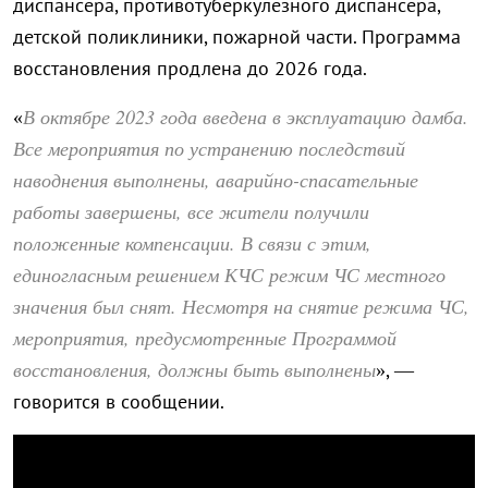
диспансера, противотуберкулезного диспансера,
детской поликлиники, пожарной части. Программа
восстановления продлена до 2026 года.
В октябре 2023 года введена в эксплуатацию дамба.
«
Все мероприятия по устранению последствий
наводнения выполнены, аварийно-спасательные
работы завершены, все жители получили
положенные компенсации. В связи с этим,
единогласным решением КЧС режим ЧС местного
значения был снят. Несмотря на снятие режима ЧС,
мероприятия, предусмотренные Программой
восстановления, должны быть выполнены
», —
говорится в сообщении.