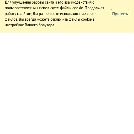
Для улучшения работы сайта и его взаимодействия с
пользователями мы используем файлы cookie. Продолжая
Принять
работу с сайтом, Вы разрешаете использование cookie-
файлов. Вы всегда можете отключить файлы cookie в
настройках Вашего браузера.
ИЗДАНИЕ
О газете
Подписка