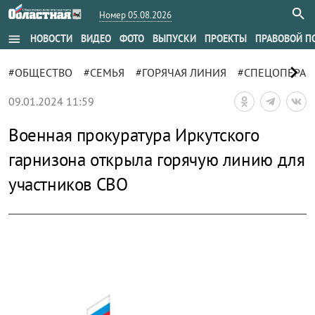
Номер 05.08.2026
menu
НОВОСТИ
ВИДЕО
ФОТО
ВЫПУСКИ
ПРОЕКТЫ
ПРАВОВОЙ П
chevron_right
#ОБЩЕСТВО
#СЕМЬЯ
#ГОРЯЧАЯ ЛИНИЯ
#СПЕЦОПЕРАЦ
09.01.2024 11:59
Военная прокуратура Иркутского
гарнизона открыла горячую линию для
участников СВО
zoom_out_map