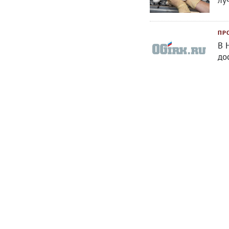
лу
ПР
В 
до