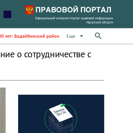
Официальный интернет-портал правовой информации
Иркутской области
arrow_drop_down
Еще
00 лет: Бодайбинский район
ние о сотрудничестве с