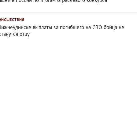
чшей в России по итогам отраслевого конкурса
ОИСШЕСТВИЯ
Нижнеудинске выплаты за погибшего на СВО бойца не
станутся отцу