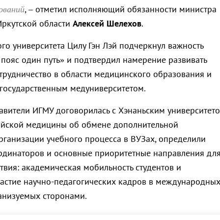
ований
, – отметил исполняющий обязанности министра
Иркутской области
Алексей Шелехов
.
го университета Цилу Гэн Лэй подчеркнул важность
пояс один путь» и подтвердил намерение развивать
рудничество в области медицинского образования и
 государственным медуниверситетом.
тавители ИГМУ договорилась с Хэнаньским университет
айской медицины об обмене дополнительной
ганизации учебного процесса в ВУЗах, определили
рдинаторов и основные приоритетные направления дл
твия: академическая мобильность студентов и
частие научно-педагогических кадров в международны
анизуемых сторонами.