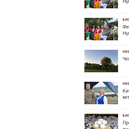
Ну
БЛ
Фе
Ну
ОБ
Че
ОБ
Ка
ве
БЛ
Пр