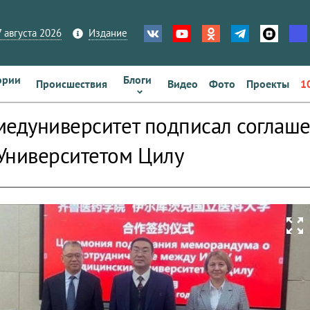
 августа 2026
Издание
ории
Блоги
Происшествия
Видео
Фото
Проекты
1
медуниверситет подписал соглаше
Университетом Цилу
zoom_out_map