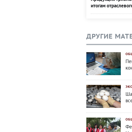
итогам отраслевог
ДРУГИЕ МАТ
ОБ
Пе
ко
ЭК
Ша
вс
ОБ
Фе