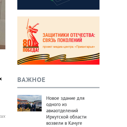
ВАЖНОЕ
х
Новое здание для
одного из
авиаотделений
ких
Иркутской области
возвели в Качуге