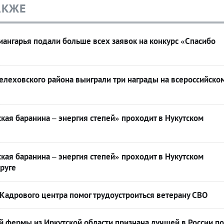
АКЖЕ
ангарья подали больше всех заявок на конкурс «Спасибо
леховского района выиграли три награды на всероссийско
кая баранина – энергия степей» проходит в Нукутском
кая баранина – энергия степей» проходит в Нукутском
руге
Кадрового центра помог трудоустроиться ветерану СВО
 фермы из Иркутской области признана лучшей в России по