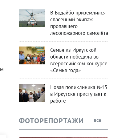
В Бодайбо приземлился
спасенный экипаж
пропавшего
лесопожарного самолёта
Семья из Иркутской
области победила во
всероссийском конкурсе
ом
«Семья года»
Новая поликлиника №15
в Иркутске приступает к
я
работе
х
ФОТОРЕПОРТАЖИ
все