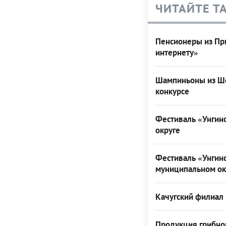
ЧИТАЙТЕ Т
Пенсионеры из При
интернету»
Шампиньоны из Ше
конкурсе
Фестиваль «Унгинс
округе
Фестиваль «Унгинс
муниципальном ок
Качугский филиал 
Продукция грибной