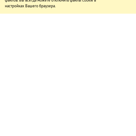
файлов. Вы всегда можете отключить файлы cookie в
настройках Вашего браузера.
ИЗДАНИЕ
О газете
Подписка
Реклама в газете
Реклама на сайте