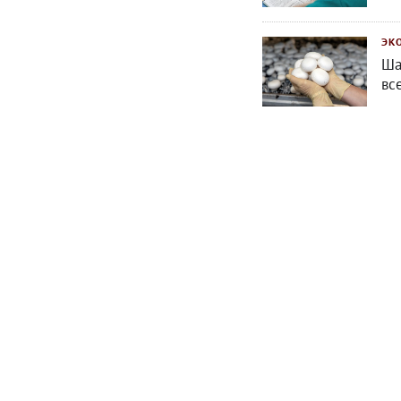
ЭК
Ша
вс