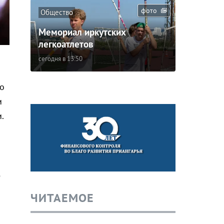
фото
Общество
Мемориал иркутских
легкоатлетов
сегодня в 13:50
о
и
.
о
ЧИТАЕМОЕ