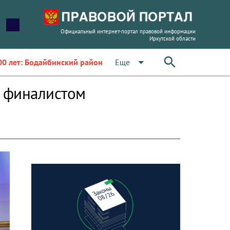
Официальный интернет-портал правовой информации
Иркутской области
arrow_drop_down
Еще
00 лет: Бодайбинский район
а финалистом