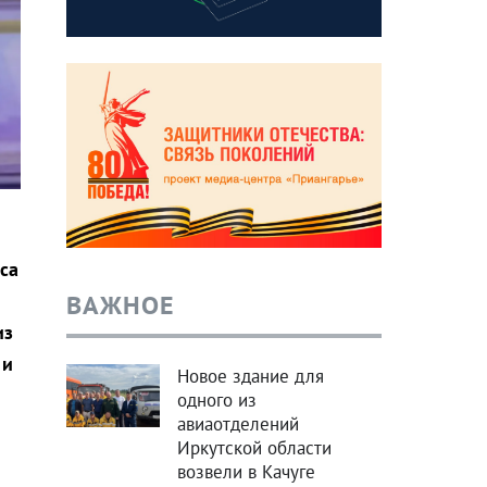
са
ВАЖНОЕ
из
 и
Новое здание для
одного из
авиаотделений
Иркутской области
возвели в Качуге