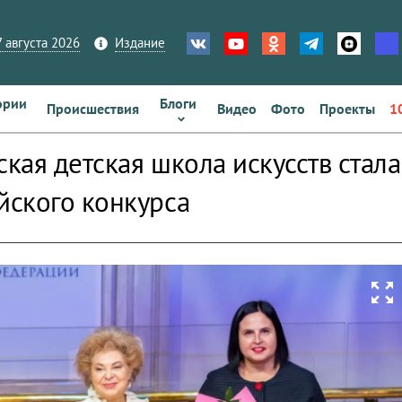
 августа 2026
Издание
ории
Блоги
Происшествия
Видео
Фото
Проекты
1
кая детская школа искусств стал
ского конкурса
zoom_out_map