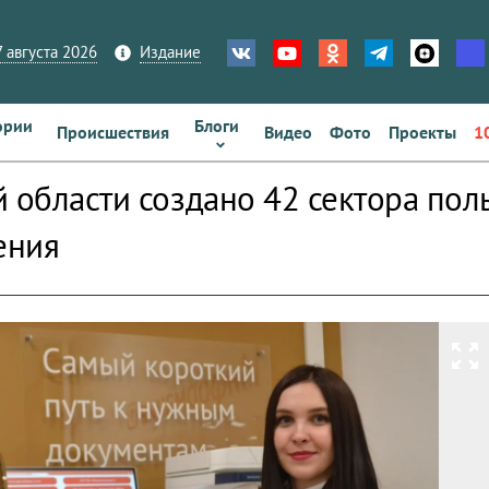
 августа 2026
Издание
ории
Блоги
Происшествия
Видео
Фото
Проекты
1
й области создано 42 сектора пол
ения
zoom_out_map