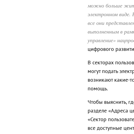
можно больше жите
электронном виде. 
все они представле
выполненным в рам
управление» нацпр
цифрового развити
В секторах пользо
могут подать элект
возникают какие-т
помощь.
Чтобы выяснить, г
разделе «Адреса ц
«Сектор пользоват
все доступные цен