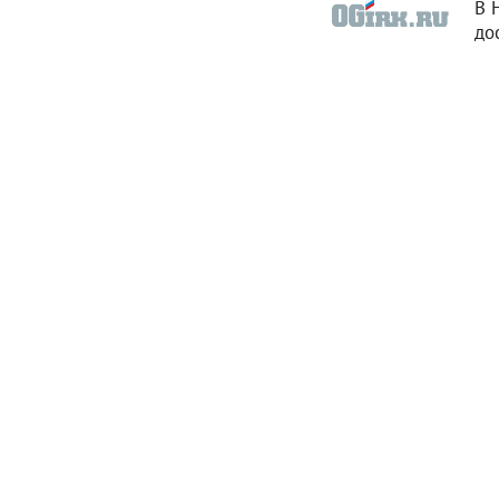
В 
до