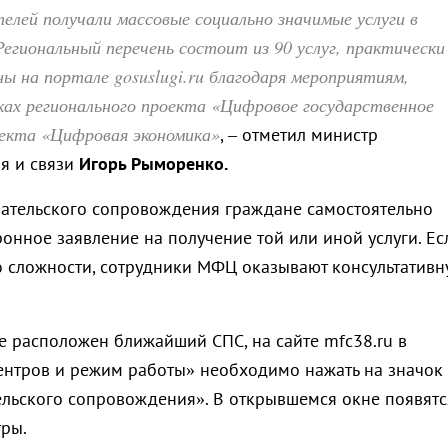
лей получали массовые социально значимые услуги в
Региональный перечень состоит из 90 услуг, практически
ны на портале gosuslugi.ru благодаря мероприятиям,
ках регионального проекта «Цифровое государственное
оекта «Цифровая экономика»
, – отметил министр
я и связи
Игорь Рыморенко.
вательского сопровождения граждане самостоятельно
ронное заявление на получение той или иной услуги. Ес
о сложности, сотрудники МФЦ оказывают консультативн
де расположен ближайший СПС, на сайте mfc38.ru в
ентров и режим работы» необходимо нажать на значок
ельского сопровождения». В открывшемся окне появятс
тры.