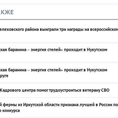
АКЖЕ
леховского района выиграли три награды на всероссийско
кая баранина – энергия степей» проходит в Нукутском
кая баранина – энергия степей» проходит в Нукутском
руге
Кадрового центра помог трудоустроиться ветерану СВО
 фермы из Иркутской области признана лучшей в России по
о конкурса