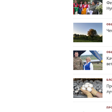
Фе
Ну
ОБ
Че
ОБ
Ка
ве
БЛ
Пр
лу
ПР