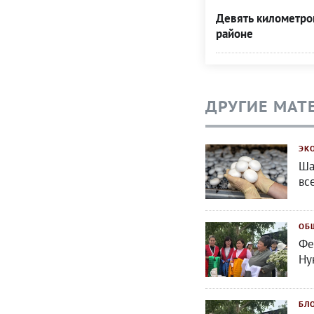
Девять километро
районе
ДРУГИЕ МАТ
ЭК
Ша
вс
ОБ
Фе
Ну
БЛ