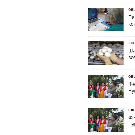
ОБ
Пе
ко
ЭК
Ша
вс
ОБ
Фе
Ну
БЛ
Фе
Ну