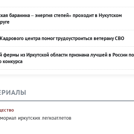
кая баранина – энергия степей» проходит в Нукутском
руге
Кадрового центра помог трудоустроиться ветерану СВО
 фермы из Иркутской области признана лучшей в России по
о конкурса
ЕРИАЛЫ
ЩЕСТВО
мориал иркутских легкоатлетов