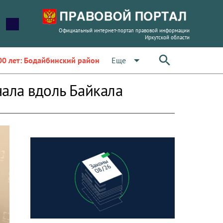
Официальный интернет-портал правовой информации
Иркутской области
arrow_drop_down
Еще
00 лет: Бодайбинский район
чала вдоль Байкала