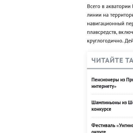
Всего в акватории
линии на территор
навигационный пер
плавсредств, включ
круглогодично. Де
ЧИТАЙТЕ Т
Пенсионеры из При
интернету»
Шампиньоны из Ше
конкурсе
Фестиваль «Унгинс
округе