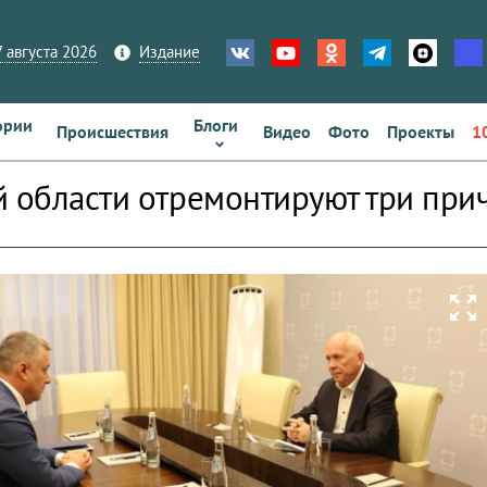
 августа 2026
Издание
ории
Блоги
Происшествия
Видео
Фото
Проекты
1
й области отремонтируют три при
zoom_out_map