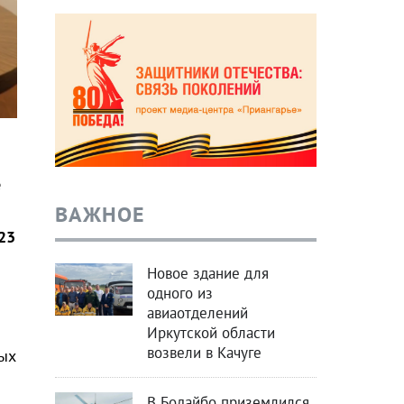
е
ВАЖНОЕ
23
Новое здание для
одного из
авиаотделений
Иркутской области
возвели в Качуге
ых
В Бодайбо приземлился