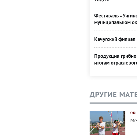
Фестиваль «Унгинс
муниципальном ок
Качугский филиал 
Продукция грибной
итогам отраслевог
ДРУГИЕ МАТ
ОБ
Ме