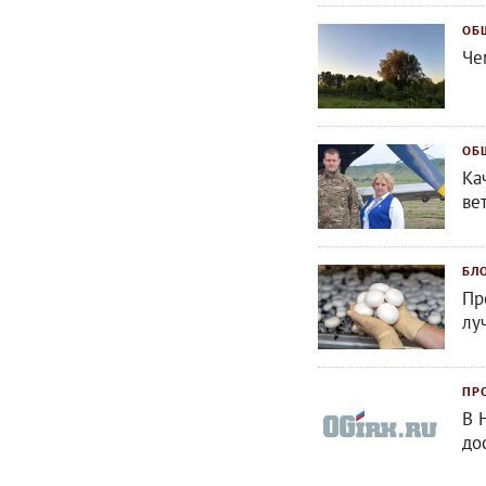
ОБ
Че
ОБ
Ка
ве
БЛ
Пр
лу
ПР
В 
до