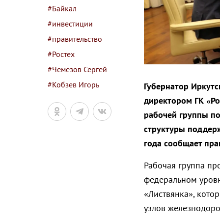
#Байкал
#инвестиции
#правительство
#Ростех
#Чемезов Сергей
#Кобзев Игорь
Губернатор Иркутс
директором ГК «Ро
рабочей группы по
структуры поддерж
года сообщает пра
Рабочая группа пр
федеральном уровн
«Листвянка», кото
узлов железнодоро