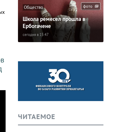
фото
Общество
ых
Школа ремесел прошла в
Ербогачене
сегодня в 15:47
ов
д
ЧИТАЕМОЕ