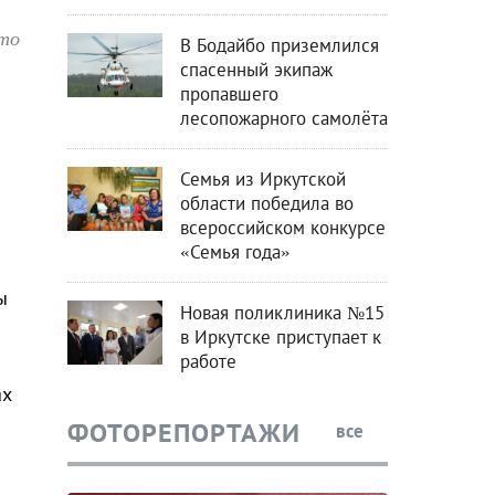
что
В Бодайбо приземлился
спасенный экипаж
пропавшего
лесопожарного самолёта
Семья из Иркутской
области победила во
всероссийском конкурсе
«Семья года»
ы
Новая поликлиника №15
в Иркутске приступает к
работе
ах
ФОТОРЕПОРТАЖИ
все