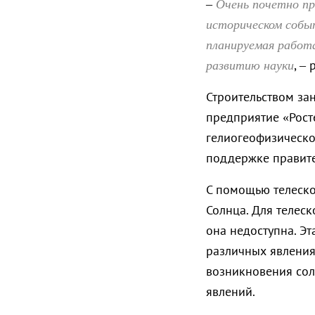
Очень почетно пр
–
историческом событ
планируемая работ
развитию науки
, –
Строительством за
предприятие «Рост
гелиогеофизическо
поддержке правите
С помощью телеско
Солнца. Для телес
она недоступна. Эт
различных явления
возникновения сол
явлений.