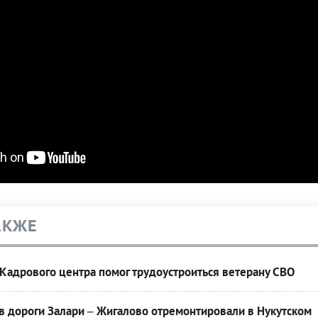
АКЖЕ
Кадрового центра помог трудоустроиться ветерану СВО
в дороги Залари – Жигалово отремонтировали в Нукутском