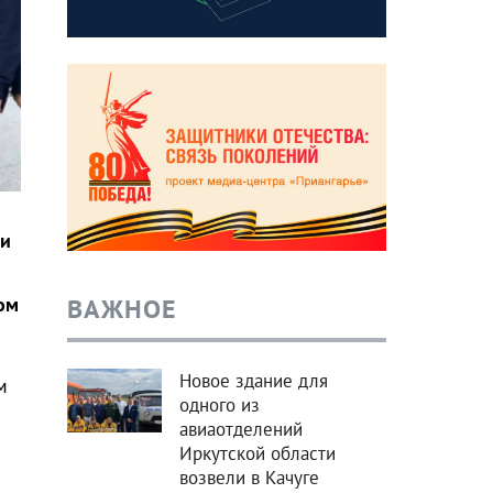
ри
ВАЖНОЕ
ом
Новое здание для
м
одного из
авиаотделений
Иркутской области
возвели в Качуге