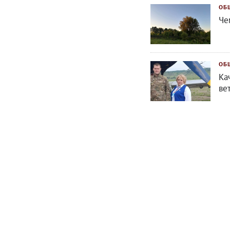
ОБ
Че
ОБ
Ка
ве