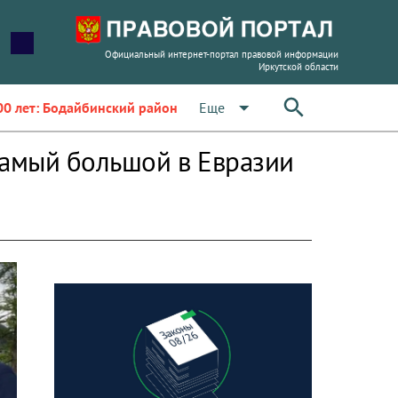
Официальный интернет-портал правовой информации
Иркутской области
arrow_drop_down
Еще
00 лет: Бодайбинский район
самый большой в Евразии