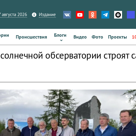
 августа 2026
Издание
ории
Блоги
Происшествия
Видео
Фото
Проекты
1
 солнечной обсерватории строят 
zoom_out_map