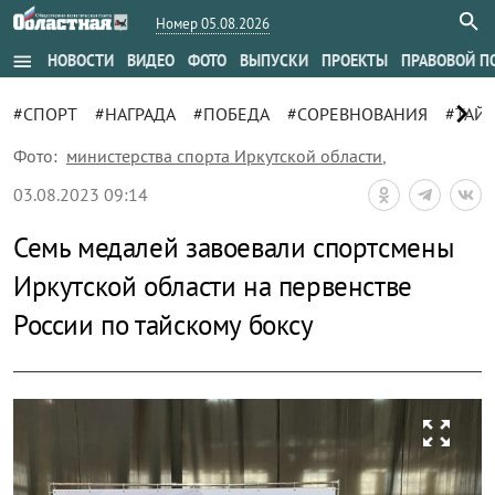
Номер 05.08.2026
menu
НОВОСТИ
ВИДЕО
ФОТО
ВЫПУСКИ
ПРОЕКТЫ
ПРАВОВОЙ П
chevron_right
#СПОРТ
#НАГРАДА
#ПОБЕДА
#СОРЕВНОВАНИЯ
#ТАЙ
Фото:
министерства спорта Иркутской области
,
03.08.2023 09:14
Семь медалей завоевали спортсмены
Иркутской области на первенстве
России по тайскому боксу
zoom_out_map