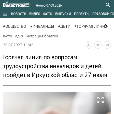
Номер 07.08.2026
menu
НОВОСТИ
ВИДЕО
ФОТО
ВЫПУСКИ
ПРОЕКТЫ
ПРАВОВОЙ П
chevron_right
#ОБЩЕСТВО
#ИНВАЛИДЫ
#ДЕТИ
#ГОРЯЧАЯ ЛИНИЯ
#
Фото:
администрация братска
,
20.07.2023 11:48
Горячая линия по вопросам
трудоустройства инвалидов и детей
пройдет в Иркутской области 27 июля
zoom_out_map