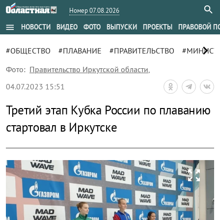
Номер 07.08.2026
menu
НОВОСТИ
ВИДЕО
ФОТО
ВЫПУСКИ
ПРОЕКТЫ
ПРАВОВОЙ П
chevron_right
#ОБЩЕСТВО
#ПЛАВАНИЕ
#ПРАВИТЕЛЬСТВО
#МИНИСТЕ
Фото:
Правительство Иркутской области
,
04.07.2023 15:51
Третий этап Кубка России по плаванию
стартовал в Иркутске
zoom_out_map