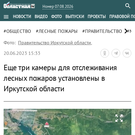
Номер 07.08.2026
menu
НОВОСТИ
ВИДЕО
ФОТО
ВЫПУСКИ
ПРОЕКТЫ
ПРАВОВОЙ П
chevron_right
#ОБЩЕСТВО
#ЛЕСНЫЕ ПОЖАРЫ
#ПРАВИТЕЛЬСТВО
#М
Фото:
Правительство Иркутской области
,
20.06.2023 15:33
Еще три камеры для отслеживания
лесных пожаров установлены в
Иркутской области
zoom_out_map