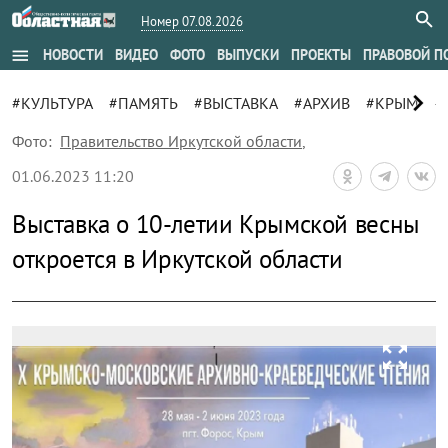
Номер 07.08.2026
menu
НОВОСТИ
ВИДЕО
ФОТО
ВЫПУСКИ
ПРОЕКТЫ
ПРАВОВОЙ П
chevron_right
#КУЛЬТУРА
#ПАМЯТЬ
#ВЫСТАВКА
#АРХИВ
#КРЫМ
#
Фото:
Правительство Иркутской области
,
01.06.2023 11:20
Выставка о 10-летии Крымской весны
откроется в Иркутской области
zoom_out_map