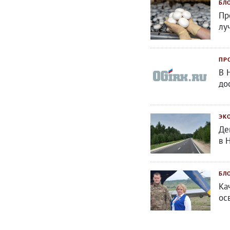
БЛ
Пр
лу
ПР
В 
до
ЭК
Де
в 
БЛ
Ка
ос