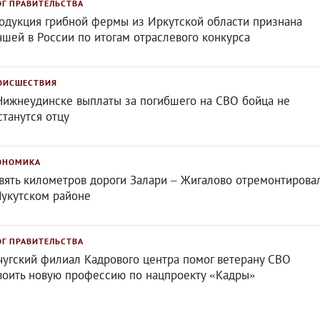
ОГ ПРАВИТЕЛЬСТВА
одукция грибной фермы из Иркутской области признана
чшей в России по итогам отраслевого конкурса
ОИСШЕСТВИЯ
Нижнеудинске выплаты за погибшего на СВО бойца не
станутся отцу
ОНОМИКА
вять километров дороги Залари – Жигалово отремонтирова
Нукутском районе
ОГ ПРАВИТЕЛЬСТВА
чугский филиал Кадрового центра помог ветерану СВО
воить новую профессию по нацпроекту «Кадры»