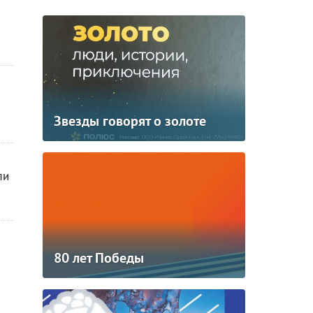
Звезды говорят о золоте
ли
80 лет Победы