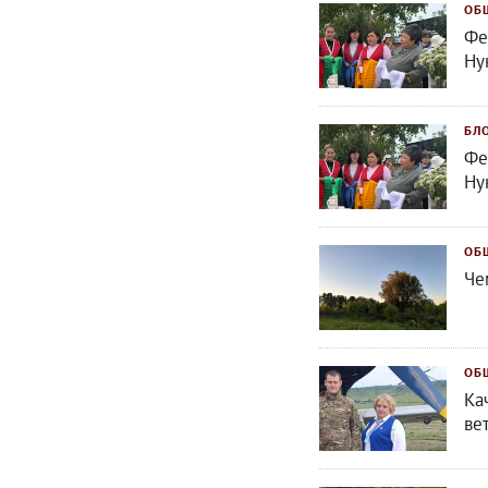
ОБ
Фе
Ну
БЛ
Фе
Ну
ОБ
Че
ОБ
Ка
ве