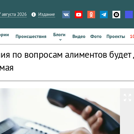
 августа 2026
Издание
ории
Блоги
Происшествия
Видео
Фото
Проекты
1
ния по вопросам алиментов будет 
 мая
zoom_out_map