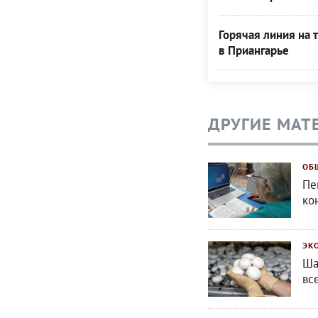
Горячая линия на 
в Приангарье
ДРУГИЕ МАТ
ОБ
Пе
ко
ЭК
Ша
вс