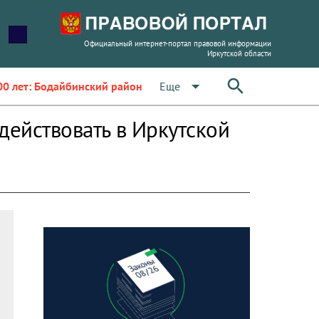
Официальный интернет-портал правовой информации
Иркутской области
arrow_drop_down
Еще
00 лет: Бодайбинский район
действовать в Иркутской