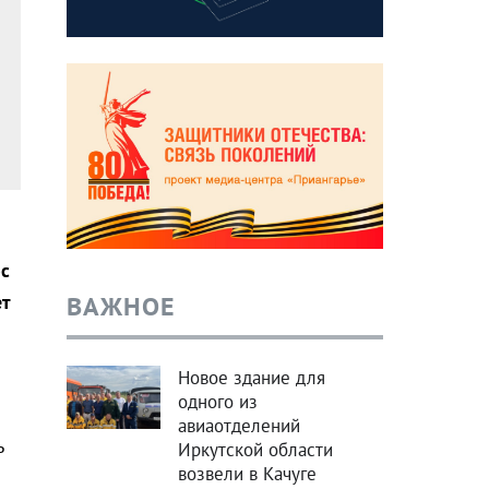
с
ВАЖНОЕ
ет
Новое здание для
одного из
авиаотделений
ь
Иркутской области
возвели в Качуге