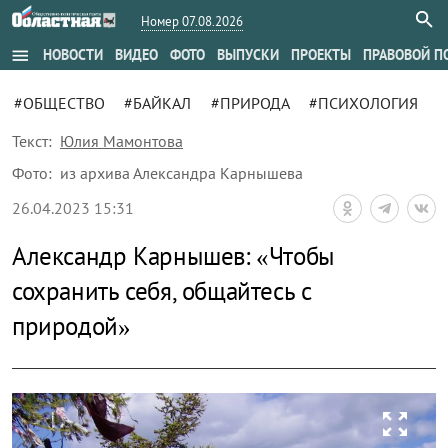
Номер 07.08.2026
menu
НОВОСТИ
ВИДЕО
ФОТО
ВЫПУСКИ
ПРОЕКТЫ
ПРАВОВОЙ П
#ОБЩЕСТВО
#БАЙКАЛ
#ПРИРОДА
#ПСИХОЛОГИЯ
Текст:
Юлия Мамонтова
Фото:
из архива Александра Карнышева
26.04.2023 15:31
Александр Карнышев: «Чтобы
сохранить себя, общайтесь с
природой»
zoom_out_map