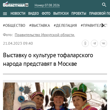
Номер 07.08.2026
menu
НОВОСТИ
ВИДЕО
ФОТО
ВЫПУСКИ
ПРОЕКТЫ
ПРАВОВОЙ П
chevron_right
#ОБЩЕСТВО
#ВЫСТАВКА
#ДЕЛЕГАЦИЯ
#ПРАВИТЕЛЬСТ
Фото:
Правительство Иркутской области
,
21.04.2023 09:40
Выставку о культуре тофаларского
народа представят в Москве
zoom_out_map