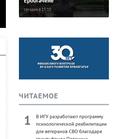
Ербогачене
сегодня в 15:10
ЧИТАЕМОЕ
1
В ИГУ разработают программу
психологической реабилитации
для ветеранов СВО благодаря
гранту фонда Потанина