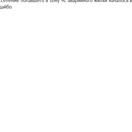
сселение попавшего в зону ЧС аварийного жилья началось в
дайбо