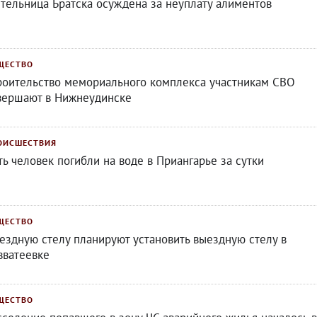
тельница Братска осуждена за неуплату алиментов
ЩЕСТВО
роительство мемориального комплекса участникам СВО
вершают в Нижнеудинске
ОИСШЕСТВИЯ
ть человек погибли на воде в Приангарье за сутки
ЩЕСТВО
ездную стелу планируют установить выездную стелу в
вватеевке
ЩЕСТВО