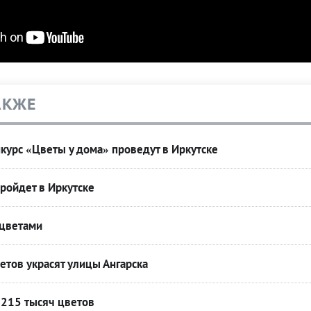
АКЖЕ
урс «Цветы у дома» проведут в Иркутске
ройдет в Иркутске
 цветами
етов украсят улицы Ангарска
 215 тысяч цветов