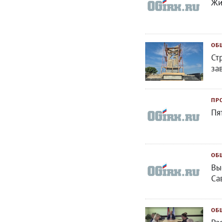
Жи
ОБ
Ст
за
ПР
Пя
ОБ
Вы
Са
ОБ