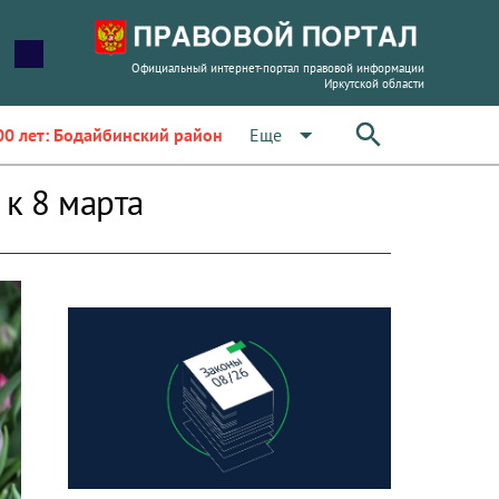
Официальный интернет-портал правовой информации
Иркутской области
arrow_drop_down
Еще
00 лет: Бодайбинский район
к 8 марта