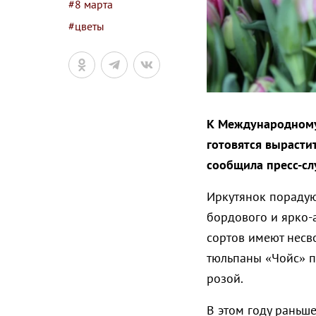
#8 марта
#цветы
К Международному
готовятся вырасти
сообщила пресс-сл
Иркутянок порадую
бордового и ярко-а
сортов имеют несв
тюльпаны «Чойс» п
розой.
В этом году раньш