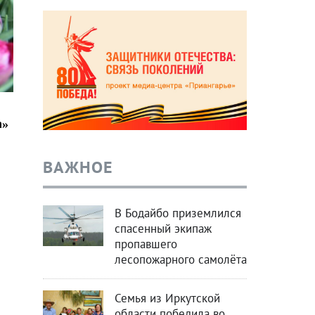
а»
ВАЖНОЕ
В Бодайбо приземлился
спасенный экипаж
пропавшего
лесопожарного самолёта
Семья из Иркутской
области победила во