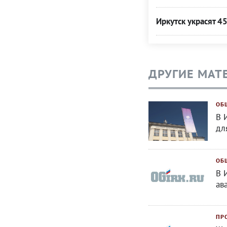
Иркутск украсят 4
ДРУГИЕ МАТ
ОБ
В 
дл
ОБ
В 
ав
ПР