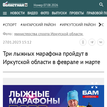
Номер 07.08.2026
menu
НОВОСТИ
ВИДЕО
ФОТО
ВЫПУСКИ
ПРОЕКТЫ
ПРАВОВОЙ П
chevron_right
#СПОРТ
#АНГАРСКИЙ РАЙОН
#ИРКУТСКИЙ РАЙОН
#СО
Фото:
министерства спорта Иркутской области
,
27.01.2023 15:12
Три лыжных марафона пройдут в
Иркутской области в феврале и марте
zoom_out_map