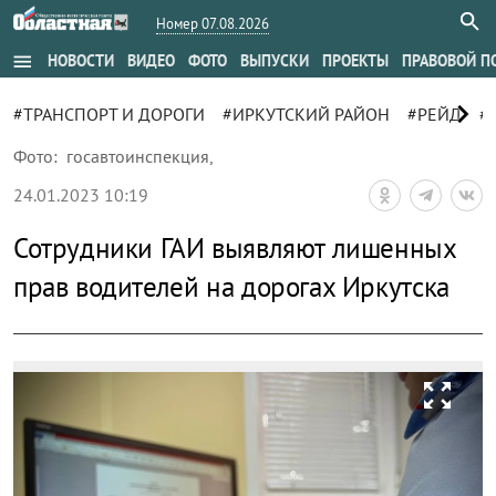
Номер 07.08.2026
menu
НОВОСТИ
ВИДЕО
ФОТО
ВЫПУСКИ
ПРОЕКТЫ
ПРАВОВОЙ П
chevron_right
#ТРАНСПОРТ И ДОРОГИ
#ИРКУТСКИЙ РАЙОН
#РЕЙД
#
Фото:
госавтоинспекция
,
24.01.2023 10:19
Сотрудники ГАИ выявляют лишенных
прав водителей на дорогах Иркутска
zoom_out_map