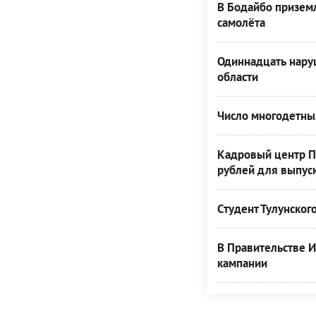
В Бодайбо призем
самолёта
Одиннадцать нару
области
Число многодетных
Кадровый центр Пр
рублей для выпус
Студент Тулунског
В Правительстве И
кампании