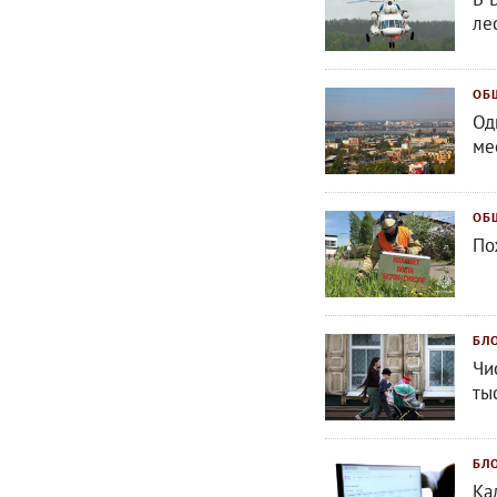
ле
ОБ
Од
ме
ОБ
По
БЛ
Чи
ты
БЛ
Ка