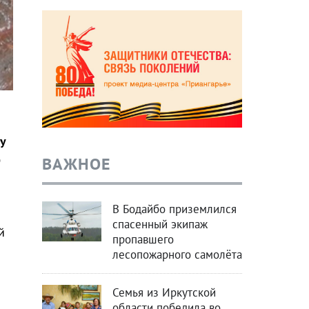
му
ВАЖНОЕ
9
В Бодайбо приземлился
спасенный экипаж
й
пропавшего
лесопожарного самолёта
Семья из Иркутской
области победила во