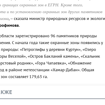
о границах охранных зон в ЕГРН. Кроме того,
та и по установлению охранных зон других памятников
гиона
, – сказала министр природных ресурсов и эколог
Трофимова.
 области зарегистрировано 96 памятников природы
ения. С начала года такие охранные зоны появились у
 природы: «Петроглифы у деревни Куртун», «Озеро
горы Веселой», «Остров Бакланий камень», «Скальник
Карстовый родник», «Гора Чапаевка», «Обнажение
од в районе метеостанции «Хамар-Дабан». Общая
он составляет 179,63 га.
АКЖЕ