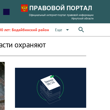
Официальный интернет-портал правовой информации
Иркутской области
arrow_drop_down
Еще
00 лет: Бодайбинский район
асти охраняют