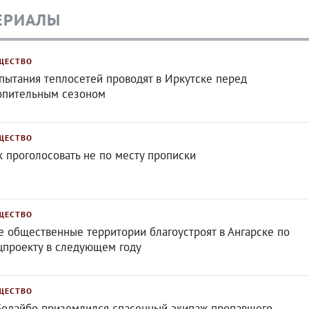
ЕРИАЛЫ
ЩЕСТВО
пытания теплосетей проводят в Иркутске перед
опительным сезоном
ЩЕСТВО
к проголосовать не по месту прописки
ЩЕСТВО
е общественные территории благоустроят в Ангарске по
цпроекту в следующем году
ЩЕСТВО
Бодайбо приземлился спасенный экипаж пропавшего