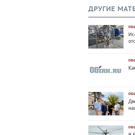
ДРУГИЕ МАТ
ОБ
Ис
от
ОБ
Ка
ОБ
Дв
на
ОБ
В 