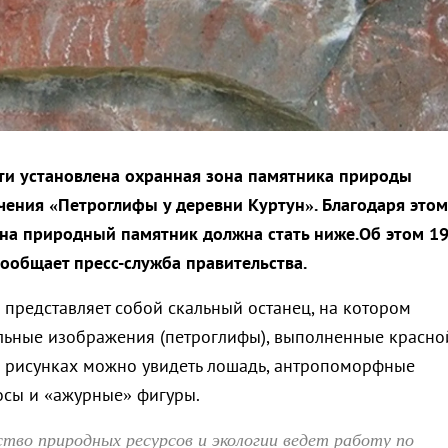
ти установлена охранная зона памятника природы
чения «Петроглифы у деревни Куртун». Благодаря это
 на природный памятник должна стать ниже.Об этом 1
сообщает пресс-служба правительства.
представляет собой скальный останец, на котором
льные изображения (петроглифы), выполненные красно
а рисунках можно увидеть лошадь, антропоморфные
лосы и «ажурные» фигуры.
тво природных ресурсов и экологии ведет работу по