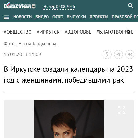
Номер 07.08.2026
menu
НОВОСТИ
ВИДЕО
ФОТО
ВЫПУСКИ
ПРОЕКТЫ
ПРАВОВОЙ П
chevron_right
#ОБЩЕСТВО
#ИРКУТСК
#ЗДОРОВЬЕ
#БЛАГОТВОРИТЕЛ
Фото:
Елена Гладышева
,
13.01.2023 11:09
В Иркутске создали календарь на 2023
год с женщинами, победившими рак
zoom_out_map