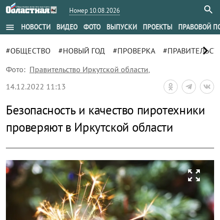
Номер 10.08.2026
menu
НОВОСТИ
ВИДЕО
ФОТО
ВЫПУСКИ
ПРОЕКТЫ
ПРАВОВОЙ П
chevron_right
#ОБЩЕСТВО
#НОВЫЙ ГОД
#ПРОВЕРКА
#ПРАВИТЕЛЬСТ
Фото:
Правительство Иркутской области
,
14.12.2022 11:13
Безопасность и качество пиротехники
проверяют в Иркутской области
zoom_out_map