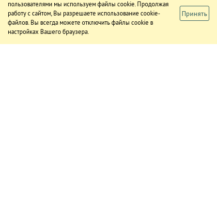
пользователями мы используем файлы cookie. Продолжая
Принять
работу с сайтом, Вы разрешаете использование cookie-
файлов. Вы всегда можете отключить файлы cookie в
настройках Вашего браузера.
ИЗДАНИЕ
О газете
Подписка
Реклама в газете