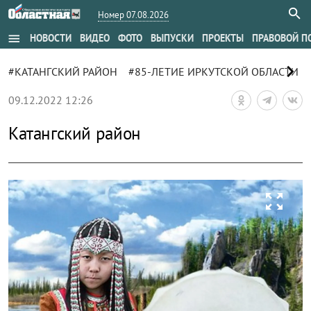
Номер 07.08.2026
menu
НОВОСТИ
ВИДЕО
ФОТО
ВЫПУСКИ
ПРОЕКТЫ
ПРАВОВОЙ П
chevron_right
#КАТАНГСКИЙ РАЙОН
#85-ЛЕТИЕ ИРКУТСКОЙ ОБЛАСТИ
09.12.2022 12:26
Катангский район
zoom_out_map