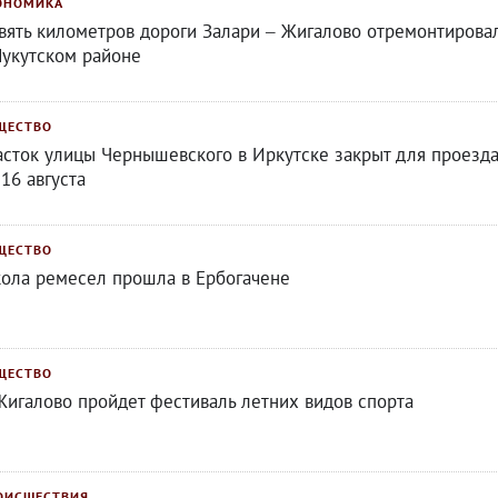
ОНОМИКА
вять километров дороги Залари – Жигалово отремонтирова
Нукутском районе
ЩЕСТВО
асток улицы Чернышевского в Иркутске закрыт для проезд
 16 августа
ЩЕСТВО
ола ремесел прошла в Ербогачене
ЩЕСТВО
Жигалово пройдет фестиваль летних видов спорта
ОИСШЕСТВИЯ