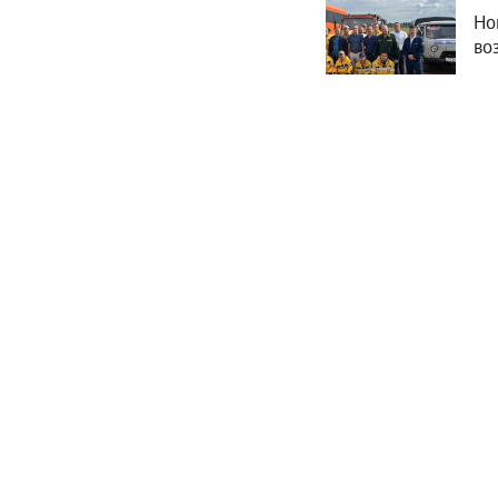
Но
во