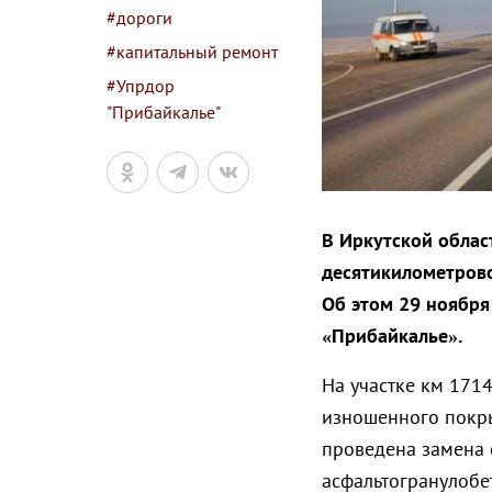
#дороги
#капитальный ремонт
#Упрдор
"Прибайкалье"
В Иркутской облас
десятикилометрово
Об этом 29 ноября
«Прибайкалье».
На участке км 171
изношенного покры
проведена замена 
асфальтогранулобет