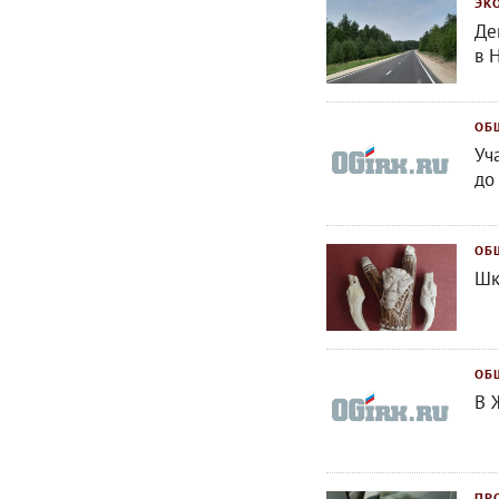
ЭК
Де
в 
ОБ
Уч
до
ОБ
Шк
ОБ
В 
ПР