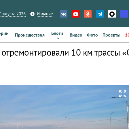
 августа 2026
Издание
ории
Блоги
Происшествия
Видео
Фото
Проекты
1
отремонтировали 10 км трассы «
zoom_out_map