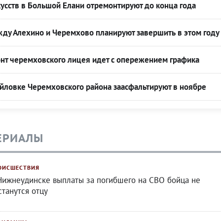
усств в Большой Елани отремонтируют до конца года
ду Алехино и Черемхово планируют завершить в этом году
нт черемховского лицея идет с опережением графика
йловке Черемховского района заасфальтируют в ноябре
ЕРИАЛЫ
ОИСШЕСТВИЯ
Нижнеудинске выплаты за погибшего на СВО бойца не
станутся отцу