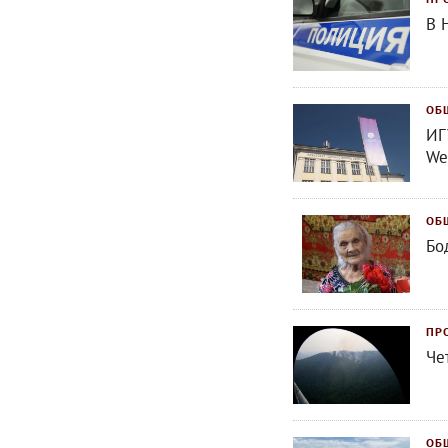
В 
ОБ
ИГ
We
ОБ
Бо
ПР
Че
ОБ