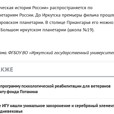
еская история России» распространяется по
етариям России. До Иркутска премьеры фильма прошл
ировском планетарии. В столице Приангарья его можно
в Большом иркутском планетарии (школа №19).
ама. ФГБОУ ВО «Иркутский государственный университ
АКЖЕ
 программу психологической реабилитации для ветеранов
нту фонда Потанина
е ИГУ нашли уникальное захоронение и серебряный элемен
едневековья