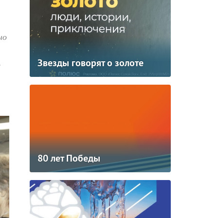
но
Звезды говорят о золоте
з
80 лет Победы