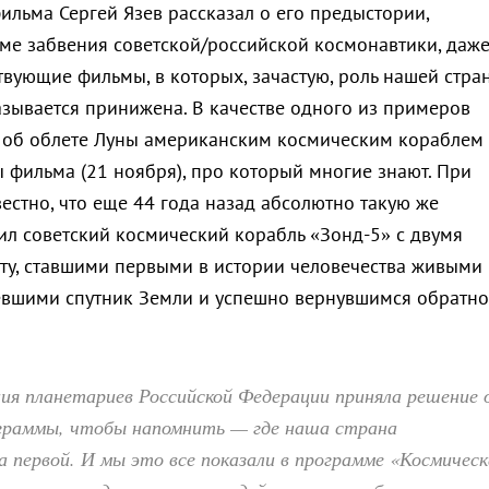
ильма Сергей Язев рассказал о его предыстории,
ме забвения советской/российской космонавтики, даж
твующие фильмы, в которых, зачастую, роль нашей стра
азывается принижена. В качестве одного из примеров
л об облете Луны американским космическим кораблем
 фильма (21 ноября), про который многие знают. При
естно, что еще 44 года назад абсолютно такую же
л советский космический корабль «Зонд-5» с двумя
ту, ставшими первыми в истории человечества живыми
евшими спутник Земли и успешно вернувшимся обратно
ия планетариев Российской Федерации приняла решение 
ограммы, чтобы напомнить — где наша страна
 первой. И мы это все показали в программе «Космическ