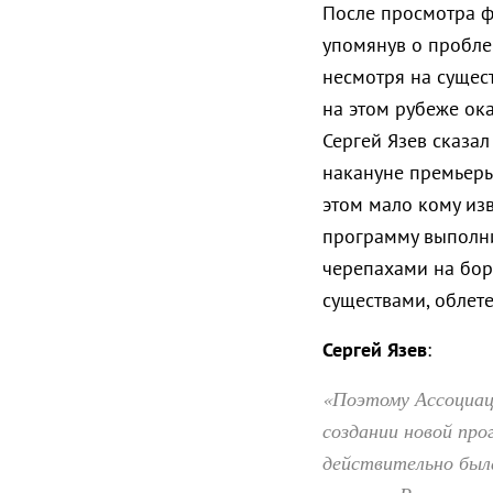
После просмотра ф
упомянув о пробле
несмотря на сущес
на этом рубеже ок
Сергей Язев сказа
накануне премьеры
этом мало кому изв
программу выполни
черепахами на бор
существами, облет
Сергей Язев
:
«Поэтому Ассоциац
создании новой пр
действительно была