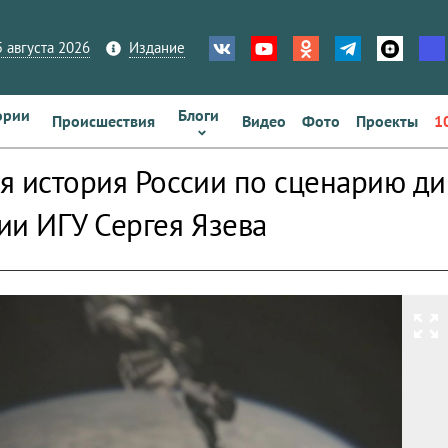
 августа 2026
Издание
ории
Блоги
Происшествия
Видео
Фото
Проекты
1
я история России по сценарию д
ии ИГУ Сергея Язева
zoom_out_map