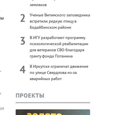
земляков
е
2
Ученые Витимского заповедника
ны
встретили редкую птицу в
Бодайбинском районе
3
В ИГУ разработают программу
психологической реабилитации
для ветеранов СВО благодаря
гранту фонда Потанина
4
В Иркутске ограничат движение
.
по улице Свердлова из‑за
аварийных работ
о
ПРОЕКТЫ
ая