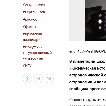
#Астрономия
#Сергей Язев
#космос
#фильм
#иркутский
планетарий
#Иркутский
erid: 4CQwVszH9pQPL
государственный
университет
В планетарии шко
#ИГУ
«Космическая исто
астрономической о
астрономии и косм
сообщила пресс-сл
Фильм патриотичес