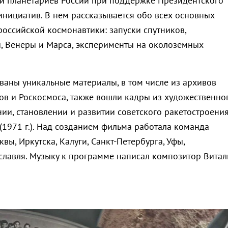
й планетариев России при поддержке Президентского
инициатив. В нем рассказывается обо всех основных
российской космонавтики: запуски спутников,
, Венеры и Марса, эксперименты на околоземных
ваны уникальные материалы, в том числе из архивов
в и Роскосмоса, также вошли кадры из художественно
ии, становлении и развитии советского ракетостроени
(1971 г.). Над созданием фильма работала команда
квы, Иркутска, Калуги, Санкт-Петербурга, Уфы,
славля. Музыку к программе написал композитор Витал