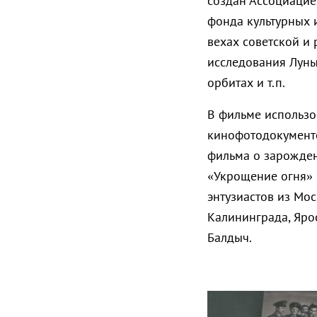
создан Ассоциацие
фонда культурных 
вехах советской и 
исследования Луны
орбитах и т.п.
В фильме использо
кинофотодокументо
фильма о зарожден
«Укрощение огня» 
энтузиастов из Мос
Калининграда, Яро
Балдыч.