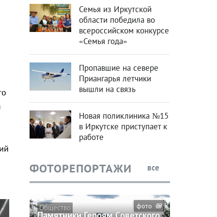
Семья из Иркутской
области победила во
всероссийском конкурсе
«Семья года»
Пропавшие на севере
Приангарья летчики
вышли на связь
го
я
Новая поликлиника №15
в Иркутске приступает к
работе
ий
ФОТОРЕПОРТАЖИ
все
фото
Общество
Памятники Героям Советского