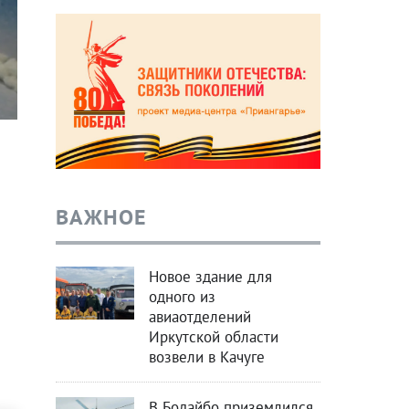
ВАЖНОЕ
Новое здание для
одного из
авиаотделений
Иркутской области
возвели в Качуге
В Бодайбо приземлился