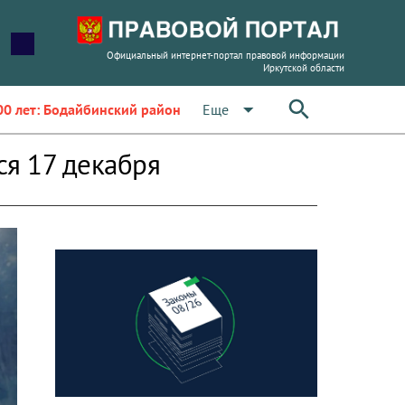
Официальный интернет-портал правовой информации
Иркутской области
arrow_drop_down
Еще
00 лет: Бодайбинский район
ся 17 декабря