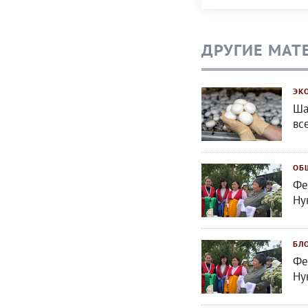
ДРУГИЕ МАТ
ЭК
Ша
вс
ОБ
Фе
Ну
БЛ
Фе
Ну