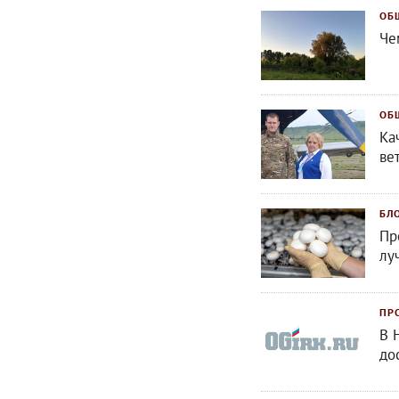
ОБ
Че
ОБ
Ка
ве
БЛ
Пр
лу
ПР
В 
до