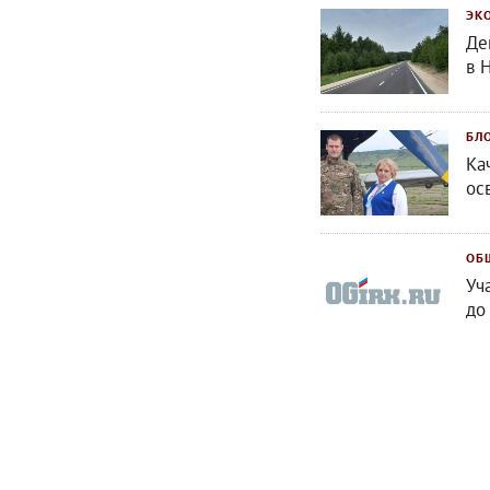
ЭК
Де
в 
БЛ
Ка
ос
ОБ
Уч
до