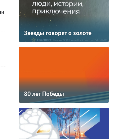
ли
Звезды говорят о золоте
а
80 лет Победы