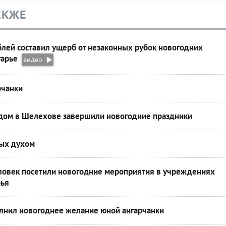
АКЖЕ
блей составил ущерб от незаконных рубок новогодних
гарье
видео
рчанки
дом в Шелехове завершили новогодние праздники
ых духом
еловек посетили новогодние мероприятия в учреждениях
рья
олнил новогоднее желание юной ангарчанки