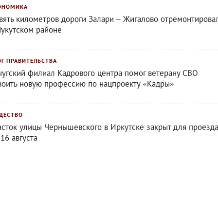
ОНОМИКА
вять километров дороги Залари – Жигалово отремонтирова
Нукутском районе
ОГ ПРАВИТЕЛЬСТВА
чугский филиал Кадрового центра помог ветерану СВО
воить новую профессию по нацпроекту «Кадры»
ЩЕСТВО
асток улицы Чернышевского в Иркутске закрыт для проезд
 16 августа