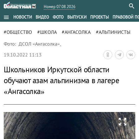
Номер 07.08.2026
menu
НОВОСТИ
ВИДЕО
ФОТО
ВЫПУСКИ
ПРОЕКТЫ
ПРАВОВОЙ П
#ОБЩЕСТВО
#ШКОЛА
#АНГАСОЛКА
#АЛЬПИНИСТЫ
Фото:
ДСОЛ «Ангасолка»
,
19.10.2022 11:13
Школьников Иркутской области
обучают азам альпинизма в лагере
«Ангасолка»
zoom_out_map