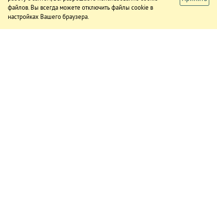
файлов. Вы всегда можете отключить файлы cookie в
настройках Вашего браузера.
ИЗДАНИЕ
О газете
Подписка
Реклама в газете
Реклама на сайте