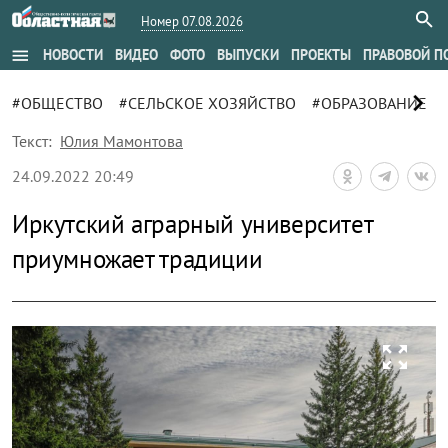
Номер 07.08.2026
menu
НОВОСТИ
ВИДЕО
ФОТО
ВЫПУСКИ
ПРОЕКТЫ
ПРАВОВОЙ П
chevron_right
#ОБЩЕСТВО
#СЕЛЬСКОЕ ХОЗЯЙСТВО
#ОБРАЗОВАНИЕ
Текст:
Юлия Мамонтова
24.09.2022 20:49
Иркутский аграрный университет
приумножает традиции
zoom_out_map