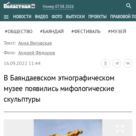
Номер 07.08.2026
menu
НОВОСТИ
ВИДЕО
ФОТО
ВЫПУСКИ
ПРОЕКТЫ
ПРАВОВОЙ П
#ОБЩЕСТВО
#БАЯНДАЙ
#ФЕСТИВАЛЬ
#МУЗЕЙ
Текст:
Анна Виговская
Фото:
Андрей Федоров
16.09.2022 11:44
В Баяндаевском этнографическом
музее появились мифологические
скульптуры
zoom_out_map