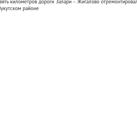
вять километров дороги Залари – Жигалово отремонтирова
Нукутском районе