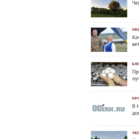
Че
ОБ
Ка
ве
БЛ
Пр
лу
ПР
В 
до
ЭК