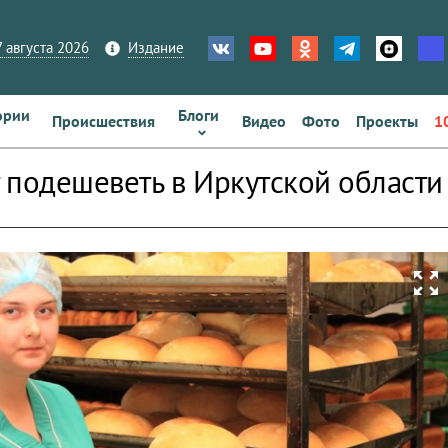
 августа 2026
Издание
ории
Блоги
Происшествия
Видео
Фото
Проекты
1
 подешеветь в Иркутской области
zoom_out_map