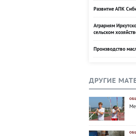
Развитие АПК Сиб
Аграриям Иркутско
сельском хозяйств
Производство мас
ДРУГИЕ МАТ
ОБ
Ме
ОБ