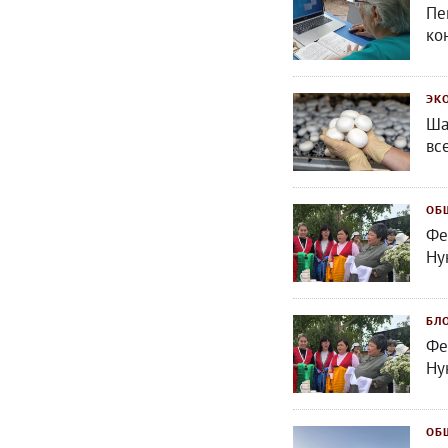
Пе
ко
ЭК
Ша
вс
ОБ
Фе
Ну
БЛ
Фе
Ну
ОБ