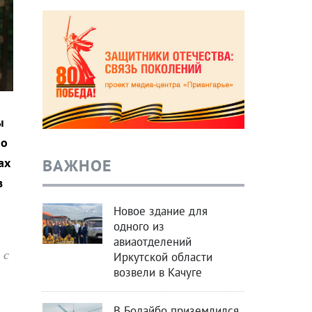
ы
по
ВАЖНОЕ
ах
в
Новое здание для
одного из
авиаотделений
 с
Иркутской области
возвели в Качуге
В Бодайбо приземлился