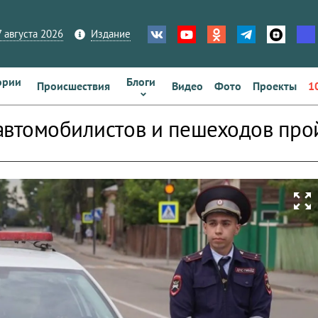
 августа 2026
Издание
ории
Блоги
Происшествия
Видео
Фото
Проекты
1
автомобилистов и пешеходов прой
zoom_out_map