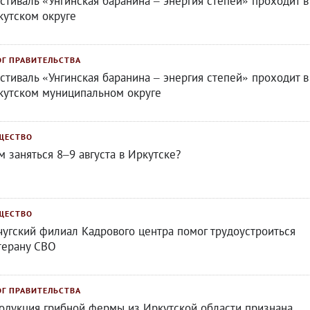
стиваль «Унгинская баранина – энергия степей» проходит в
кутском округе
ОГ ПРАВИТЕЛЬСТВА
стиваль «Унгинская баранина – энергия степей» проходит в
кутском муниципальном округе
ЩЕСТВО
м заняться 8–9 августа в Иркутске?
ЩЕСТВО
чугский филиал Кадрового центра помог трудоустроиться
терану СВО
ОГ ПРАВИТЕЛЬСТВА
одукция грибной фермы из Иркутской области признана