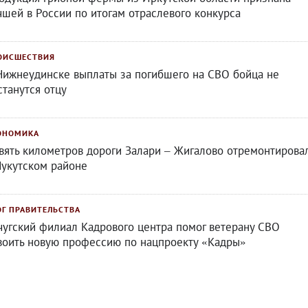
чшей в России по итогам отраслевого конкурса
ОИСШЕСТВИЯ
Нижнеудинске выплаты за погибшего на СВО бойца не
станутся отцу
ОНОМИКА
вять километров дороги Залари – Жигалово отремонтирова
Нукутском районе
ОГ ПРАВИТЕЛЬСТВА
чугский филиал Кадрового центра помог ветерану СВО
воить новую профессию по нацпроекту «Кадры»