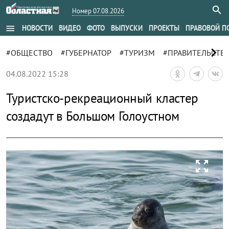
Номер 07.08.2026
menu
НОВОСТИ
ВИДЕО
ФОТО
ВЫПУСКИ
ПРОЕКТЫ
ПРАВОВОЙ П
chevron_right
#ОБЩЕСТВО
#ГУБЕРНАТОР
#ТУРИЗМ
#ПРАВИТЕЛЬСТВ
04.08.2022 15:28
Туристско-рекреационный кластер
создадут в Большом Голоустном
zoom_out_map