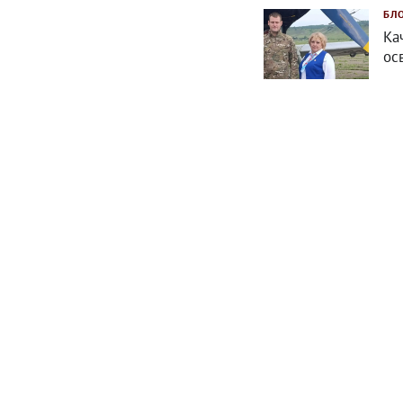
БЛ
Ка
ос