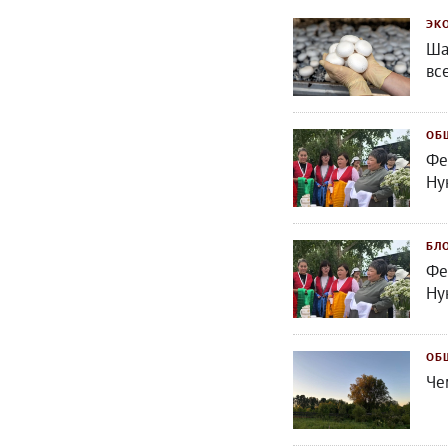
ЭК
Ша
вс
ОБ
Фе
Ну
БЛ
Фе
Ну
ОБ
Че