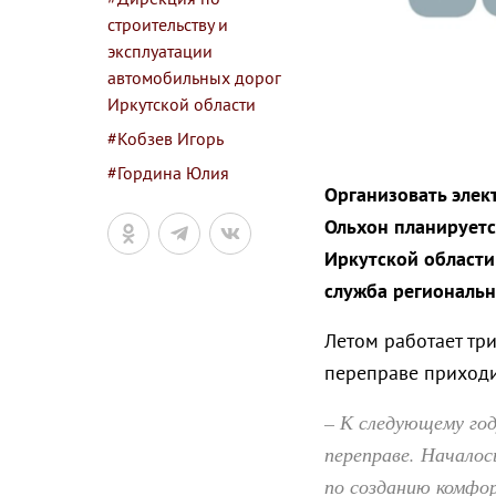
строительству и
эксплуатации
автомобильных дорог
Иркутской области
#Кобзев Игорь
#Гордина Юлия
Организовать элек
Ольхон планируетс
Иркутской области
служба региональн
Летом работает три
переправе приходи
– К следующему год
переправе. Начало
по созданию комфо