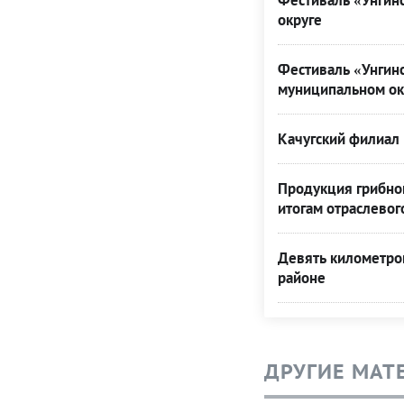
Фестиваль «Унгинс
округе
Фестиваль «Унгинс
муниципальном ок
Качугский филиал 
Продукция грибной
итогам отраслевог
Девять километро
районе
ДРУГИЕ МАТ