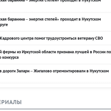
кая баранина – энергия степей» проходит в Нукутском
кая баранина – энергия степей» проходит в Нукутском
руге
Кадрового центра помог трудоустроиться ветерану СВО
 фермы из Иркутской области признана лучшей в России по
о конкурса
в дороги Залари – Жигалово отремонтировали в Нукутском
ЕРИАЛЫ