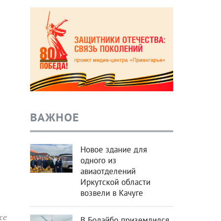
ВАЖНОЕ
Новое здание для
одного из
авиаотделений
Иркутской области
возвели в Качуге
же
В Бодайбо приземлился