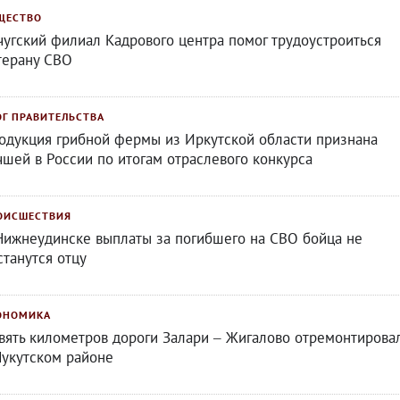
ЩЕСТВО
чугский филиал Кадрового центра помог трудоустроиться
терану СВО
ОГ ПРАВИТЕЛЬСТВА
одукция грибной фермы из Иркутской области признана
чшей в России по итогам отраслевого конкурса
ОИСШЕСТВИЯ
Нижнеудинске выплаты за погибшего на СВО бойца не
станутся отцу
ОНОМИКА
вять километров дороги Залари – Жигалово отремонтирова
Нукутском районе