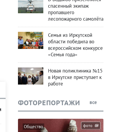
спасенный экипаж
пропавшего
лесопожарного самолёта
Семья из Иркутской
области победила во
о
всероссийском конкурсе
«Семья года»
Новая поликлиника №15
в Иркутске приступает к
работе
ФОТОРЕПОРТАЖИ
все
м
фото
Общество