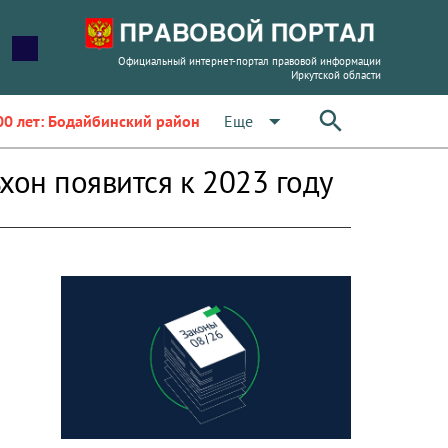
Официальный интернет-портал правовой информации
Иркутской области
arrow_drop_down
Еще
00 лет: Бодайбинский район
хон появится к 2023 году