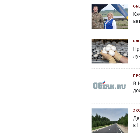
ОБ
Ка
ве
БЛ
Пр
лу
ПР
В 
до
ЭК
Де
в 