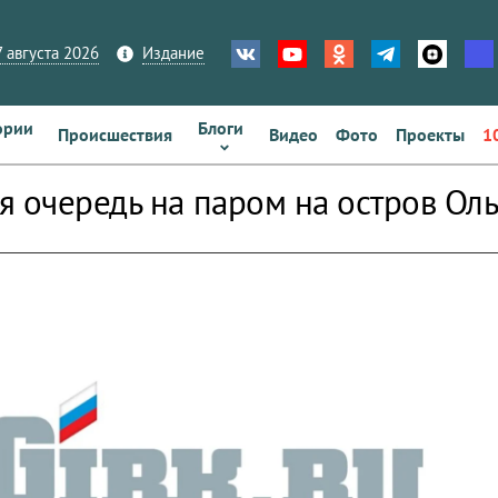
 августа 2026
Издание
ории
Блоги
Происшествия
Видео
Фото
Проекты
1
я очередь на паром на остров Оль
zoom_out_map