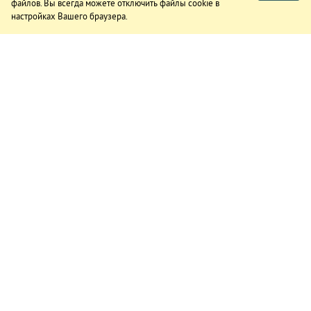
файлов. Вы всегда можете отключить файлы cookie в
настройках Вашего браузера.
ИЗДАНИЕ
О газете
Подписка
Реклама в газете
Реклама на сайте