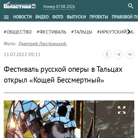
Номер 07.08.2026
menu
НОВОСТИ
ВИДЕО
ФОТО
ВЫПУСКИ
ПРОЕКТЫ
ПРАВОВОЙ П
chevron_right
#ОБЩЕСТВО
#ФЕСТИВАЛЬ
#ТАЛЬЦЫ
#ИРКУТСКИЙ АКА
Фото:
Дмитрий Люстрицкий
,
11.07.2022 09:11
Фестиваль русской оперы в Тальцах
открыл «Кощей Бессмертный»
zoom_out_map