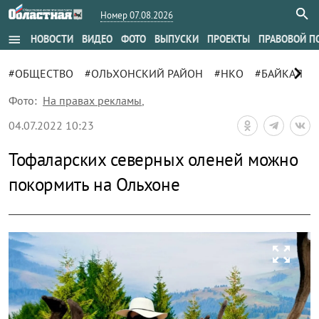
Номер 07.08.2026
menu
НОВОСТИ
ВИДЕО
ФОТО
ВЫПУСКИ
ПРОЕКТЫ
ПРАВОВОЙ П
chevron_right
#ОБЩЕСТВО
#ОЛЬХОНСКИЙ РАЙОН
#НКО
#БАЙКАЛ
Фото:
На правах рекламы
,
04.07.2022 10:23
Тофаларских северных оленей можно
покормить на Ольхоне
zoom_out_map