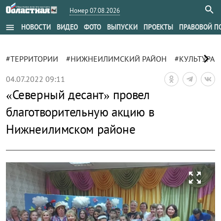
Номер 07.08.2026
menu
НОВОСТИ
ВИДЕО
ФОТО
ВЫПУСКИ
ПРОЕКТЫ
ПРАВОВОЙ П
chevron_right
#ТЕРРИТОРИИ
#НИЖНЕИЛИМСКИЙ РАЙОН
#КУЛЬТУРА
04.07.2022 09:11
«Северный десант» провел
благотворительную акцию в
Нижнеилимском районе
zoom_out_map