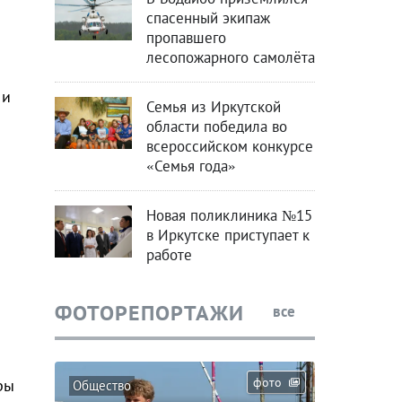
спасенный экипаж
пропавшего
лесопожарного самолёта
 и
Семья из Иркутской
области победила во
всероссийском конкурсе
«Семья года»
Новая поликлиника №15
в Иркутске приступает к
работе
ФОТОРЕПОРТАЖИ
все
фото
ры
Общество