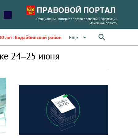
Официальный интернет-портал правовой информации
Иркутской области
arrow_drop_down
Еще
00 лет: Бодайбинский район
ске 24–25 июня