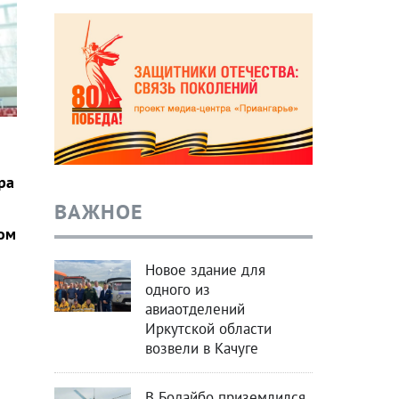
ра
ВАЖНОЕ
ом
Новое здание для
одного из
авиаотделений
Иркутской области
возвели в Качуге
В Бодайбо приземлился