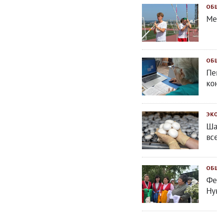
ОБ
Ме
ОБ
Пе
ко
ЭК
Ша
вс
ОБ
Фе
Ну