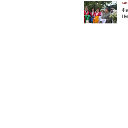
БЛ
Фе
Ну