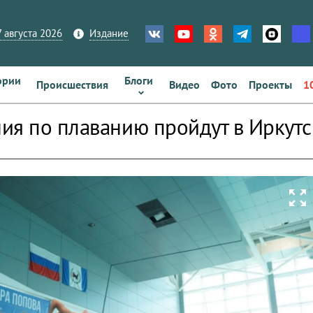
 августа 2026
Издание
ории
Блоги
Происшествия
Видео
Фото
Проекты
1
ия по плаванию пройдут в Иркут
zoom_out_map