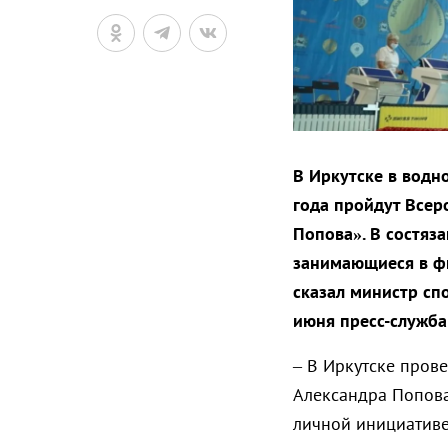
В Иркутске в водн
года пройдут Всер
Попова». В состяз
занимающиеся в фи
сказал министр сп
июня пресс-служба
– В Иркутске пров
Александра Попова
личной инициативе