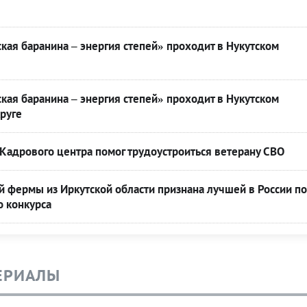
кая баранина – энергия степей» проходит в Нукутском
кая баранина – энергия степей» проходит в Нукутском
руге
Кадрового центра помог трудоустроиться ветерану СВО
 фермы из Иркутской области признана лучшей в России по
о конкурса
ЕРИАЛЫ