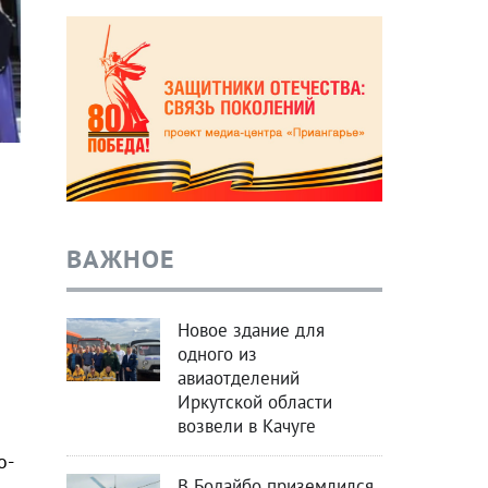
ВАЖНОЕ
Новое здание для
одного из
авиаотделений
Иркутской области
возвели в Качуге
о-
В Бодайбо приземлился