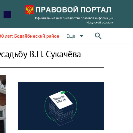
Официальный интернет-портал правовой информации
Иркутской области
arrow_drop_down
Еще
00 лет: Бодайбинский район
садьбу В.П. Сукачёва