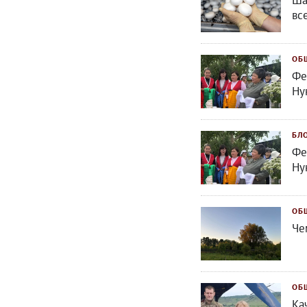
Ша
вс
ОБ
Фе
Ну
БЛ
Фе
Ну
ОБ
Че
ОБ
Ка