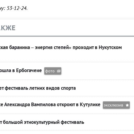
у: 53-12-24.
АКЖЕ
кая баранина – энергия степей» проходит в Нукутском
ошла в Ербогачене
фото
т фестиваль летних видов спорта
се Александра Вампилова откроют в Кутулике
эксклюзив
т большой этнокультурный фестиваль