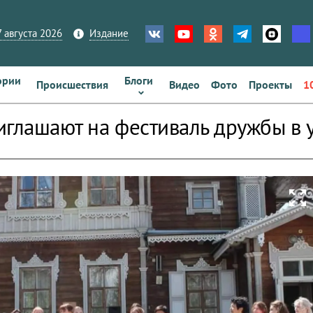
 августа 2026
Издание
ории
Блоги
Происшествия
Видео
Фото
Проекты
1
иглашают на фестиваль дружбы в у
zoom_out_map