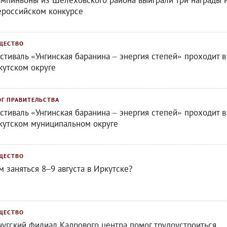
мпиньоны из Шелеховского района выиграли три награды 
ероссийском конкурсе
ЩЕСТВО
стиваль «Унгинская баранина – энергия степей» проходит в
кутском округе
ОГ ПРАВИТЕЛЬСТВА
стиваль «Унгинская баранина – энергия степей» проходит в
кутском муниципальном округе
ЩЕСТВО
м заняться 8–9 августа в Иркутске?
ЩЕСТВО
чугский филиал Кадрового центра помог трудоустроиться