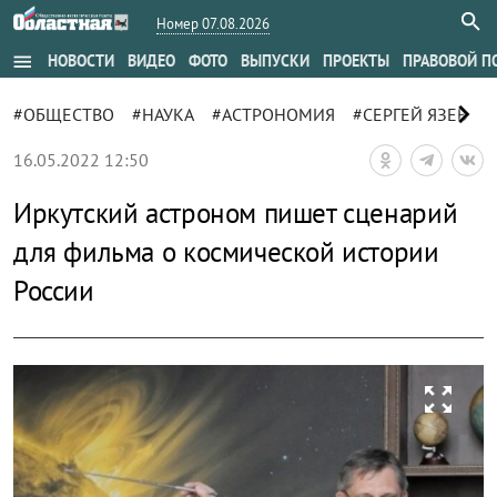
Номер 07.08.2026
menu
НОВОСТИ
ВИДЕО
ФОТО
ВЫПУСКИ
ПРОЕКТЫ
ПРАВОВОЙ П
chevron_right
#ОБЩЕСТВО
#НАУКА
#АСТРОНОМИЯ
#СЕРГЕЙ ЯЗЕВ
#
16.05.2022 12:50
Иркутский астроном пишет сценарий
для фильма о космической истории
России
zoom_out_map