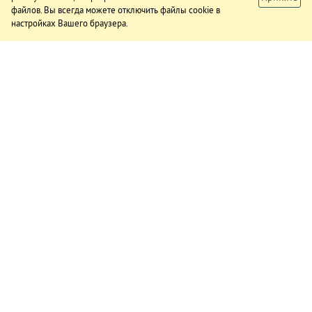
файлов. Вы всегда можете отключить файлы cookie в
настройках Вашего браузера.
ИЗДАНИЕ
О газете
Подписка
Реклама в газете
Реклама на сайте