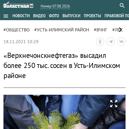
Номер 07.08.2026
menu
НОВОСТИ
ВИДЕО
ФОТО
ВЫПУСКИ
ПРОЕКТЫ
ПРАВОВОЙ П
chevron_right
#ОБЩЕСТВО
#УСТЬ-ИЛИМСКИЙ РАЙОН
#ВЧНГ
#ЛЕС
18.11.2021 10:29
«Верхнечонскнефтегаз» высадил
более 250 тыс. сосен в Усть-Илимском
районе
zoom_out_map